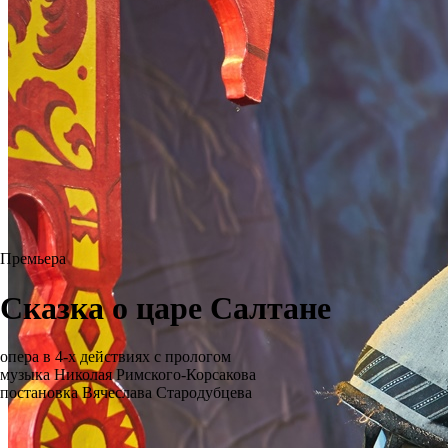
Премьера
Сказка о царе Салтане
опера в 4-х действиях с прологом
музыка Николая Римского-Корсакова
постановка Вячеслава Стародубцева