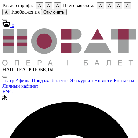
Размер шрифта
Цветовая схема
A
A
A
A
A
A
A
Изображения
A
Отключить
0
НАШ ТЕАТР ПОБЕДЫ
Театр
Афиша
Продажа билетов
Экскурсии
Новости
Контакты
Личный кабинет
ENG