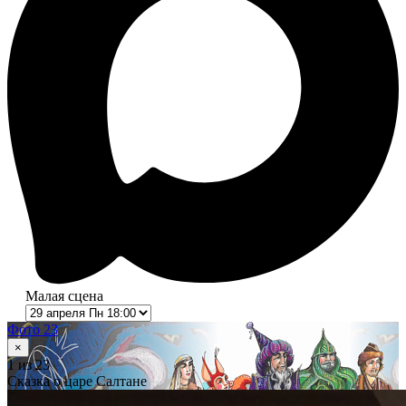
Малая сцена
Фото 23
×
1
из 23
Сказка о царе Салтане