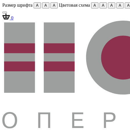
Размер шрифта
Цветовая схема
A
A
A
A
A
A
A
A
0