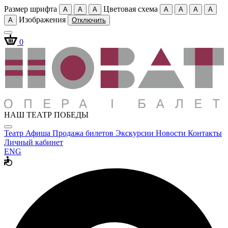
Размер шрифта
Цветовая схема
A
A
A
A
A
A
A
Изображения
A
Отключить
0
НАШ ТЕАТР ПОБЕДЫ
Театр
Афиша
Продажа билетов
Экскурсии
Новости
Контакты
Личный кабинет
ENG