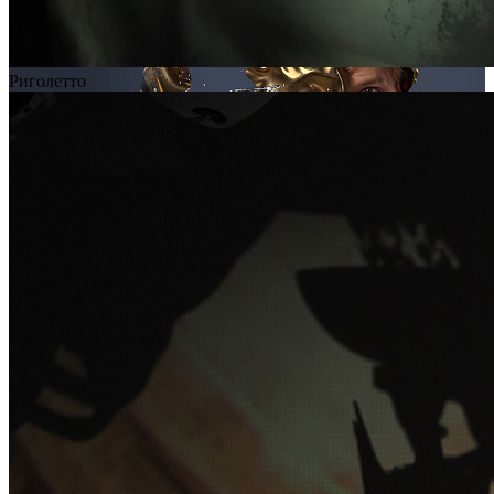
Риголетто