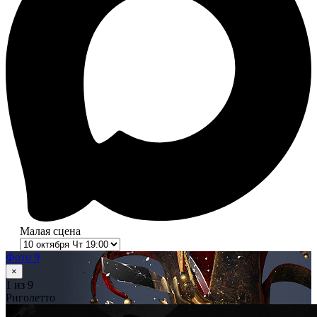
Малая сцена
Фото 9
×
1
из 9
Риголетто