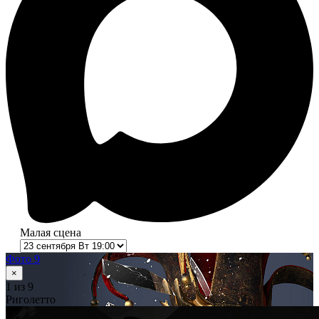
Малая сцена
Фото 9
×
1
из 9
Риголетто