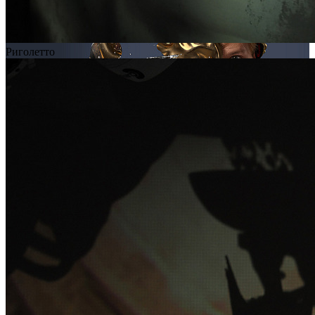
Риголетто