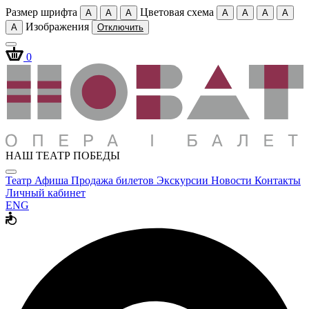
Размер шрифта
Цветовая схема
A
A
A
A
A
A
A
Изображения
A
Отключить
0
НАШ ТЕАТР ПОБЕДЫ
Театр
Афиша
Продажа билетов
Экскурсии
Новости
Контакты
Личный кабинет
ENG