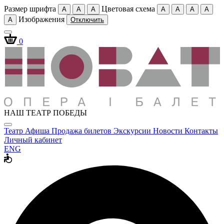
Размер шрифта
Цветовая схема
A
A
A
A
A
A
A
Изображения
A
Отключить
0
НАШ ТЕАТР ПОБЕДЫ
Театр
Афиша
Продажа билетов
Экскурсии
Новости
Контакты
Личный кабинет
ENG