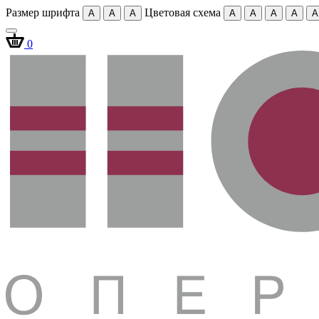
Размер шрифта
Цветовая схема
A
A
A
A
A
A
A
A
0