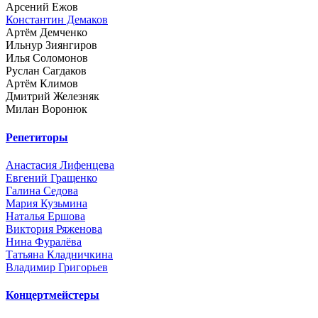
Арсений Ежов
Константин Демаков
Артём Демченко
Ильнур Зиянгиров
Илья Соломонов
Руслан Сагдаков
Артём Климов
Дмитрий Железняк
Милан Воронюк
Репетиторы
Анастасия Лифенцева
Евгений Гращенко
Галина Седова
Мария Кузьмина
Наталья Ершова
Виктория Ряженова
Нина Фуралёва
Татьяна Кладничкина
Владимир Григорьев
Концертмейстеры