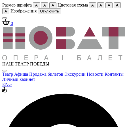
Размер шрифта
Цветовая схема
A
A
A
A
A
A
A
Изображения
A
Отключить
0
НАШ ТЕАТР ПОБЕДЫ
Театр
Афиша
Продажа билетов
Экскурсии
Новости
Контакты
Личный кабинет
ENG