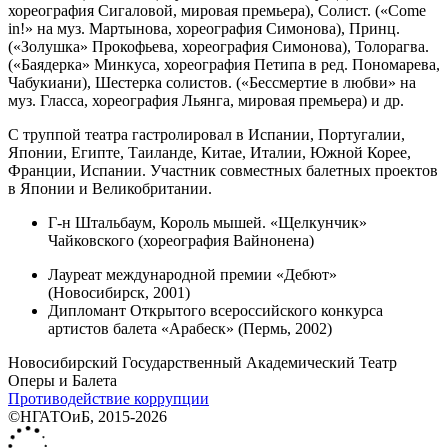
хореография Сигаловой, мировая премьера), Солист. («Come
in!» на муз. Мартынова, хореография Симонова), Принц.
(«Золушка» Прокофьева, хореография Симонова), Толорагва.
(«Баядерка» Минкуса, хореография Петипа в ред. Пономарева,
Чабукиани), Шестерка солистов. («Бессмертие в любви» на
муз. Гласса, хореография Льянга, мировая премьера) и др.
С труппой театра гастролировал в Испании, Португалии,
Японии, Египте, Таиланде, Китае, Италии, Южной Корее,
Франции, Испании. Участник совместных балетных проектов
в Японии и Великобритании.
Г-н Штальбаум, Король мышей. «Щелкунчик»
Чайковского (хореография Вайнонена)
Лауреат международной премии «Дебют»
(Новосибирск, 2001)
Дипломант Открытого всероссийского конкурса
артистов балета «Арабеск» (Пермь, 2002)
Новосибирский Государственный Академический Театр
Оперы и Балета
Противодействие коррупции
©НГАТОиБ, 2015-2026