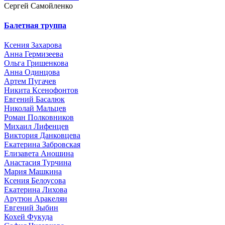
Сергей Самойленко
Балетная труппа
Ксения Захарова
Анна Гермизеева
Ольга Гришенкова
Анна Одинцова
Артем Пугачев
Никита Ксенофонтов
Евгений Басалюк
Николай Мальцев
Роман Полковников
Михаил Лифенцев
Виктория Данковцева
Екатерина Забровская
Елизавета Аношина
Анастасия Турчина
Мария Машкина
Ксения Белоусова
Екатерина Лихова
Арутюн Аракелян
Евгений Зыбин
Кохей Фукуда