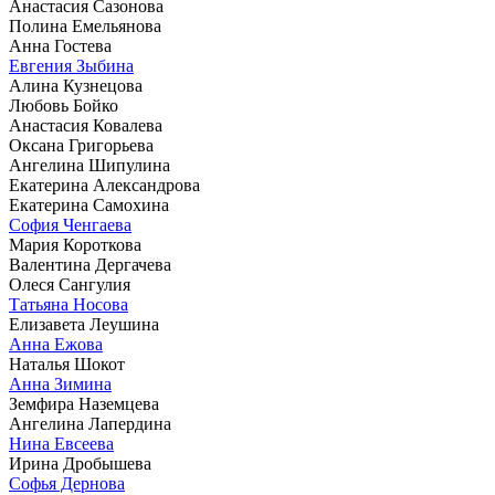
Анастасия Сазонова
Полина Емельянова
Анна Гостева
Евгения Зыбина
Алина Кузнецова
Любовь Бойко
Анастасия Ковалева
Оксана Григорьева
Ангелина Шипулина
Екатерина Александрова
Екатерина Самохина
София Ченгаева
Мария Короткова
Валентина Дергачева
Олеся Сангулия
Татьяна Носова
Елизавета Леушина
Анна Ежова
Наталья Шокот
Анна Зимина
Земфира Наземцева
Ангелина Лапердина
Нина Евсеева
Ирина Дробышева
Софья Дернова