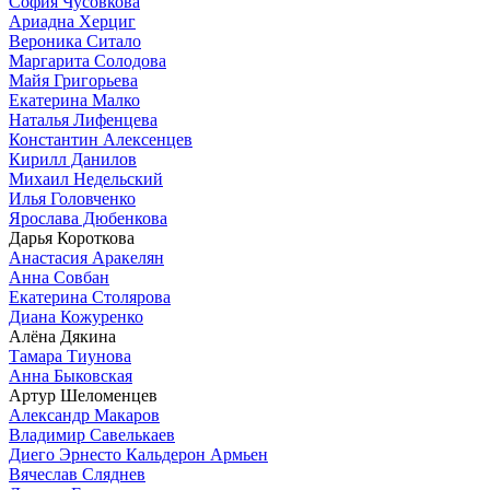
София Чусовкова
Ариадна Херциг
Вероника Ситало
Маргарита Солодова
Майя Григорьева
Екатерина Малко
Наталья Лифенцева
Константин Алексенцев
Кирилл Данилов
Михаил Недельский
Илья Головченко
Ярослава Дюбенкова
Дарья Короткова
Анастасия Аракелян
Анна Совбан
Екатерина Столярова
Диана Кожуренко
Алёна Дякина
Тамара Тиунова
Анна Быковская
Артур Шеломенцев
Александр Макаров
Владимир Савелькаев
Диего Эрнесто Кальдерон Армьен
Вячеслав Сляднев