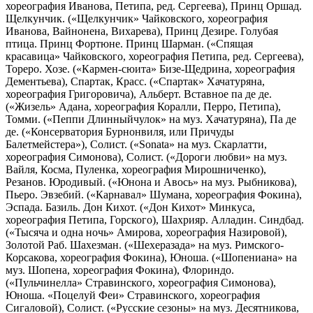
хореография Иванова, Петипа, ред. Сергеева), Принц Оршад.
Щелкунчик. («Щелкунчик» Чайковского, хореография
Иванова, Вайнонена, Вихарева), Принц Дезире. Голубая
птица. Принц Фортюне. Принц Шарман. («Спящая
красавица» Чайковского, хореография Петипа, ред. Сергеева),
Тореро. Хозе. («Кармен-сюита» Бизе-Щедрина, хореография
Дементьева), Спартак, Красс. («Спартак» Хачатуряна,
хореография Григоровича), Альберт. Вставное па де де.
(«Жизель» Адана, хореография Коралли, Перро, Петипа),
Томми. («Пеппи Длинныйчулок» на муз. Хачатуряна), Па де
де. («Консерватория Бурнонвиля, или Причуды
Балетмейстера»), Солист. («Sonata» на муз. Скарлатти,
хореография Симонова), Солист. («Дороги любви» на муз.
Вайля, Косма, Пуленка, хореография Мирошниченко),
Резанов. Юродивый. («Юнона и Авось» на муз. Рыбникова),
Пьеро. Эвзебий. («Карнавал» Шумана, хореография Фокина),
Эспада. Базиль. Дон Кихот. («Дон Кихот» Минкуса,
хореография Петипа, Горского), Шахрияр. Алладин. Синдбад.
(«Тысяча и одна ночь» Амирова, хореография Назировой),
Золотой Раб. Шахезман. («Шехеразада» на муз. Римского-
Корсакова, хореография Фокина), Юноша. («Шопениана» на
муз. Шопена, хореография Фокина), Флориндо.
(«Пульчинелла» Стравинского, хореография Симонова),
Юноша. «Поцелуй Феи» Стравинского, хореография
Сигаловой), Солист. («Русские сезоны» на муз. Десятникова,