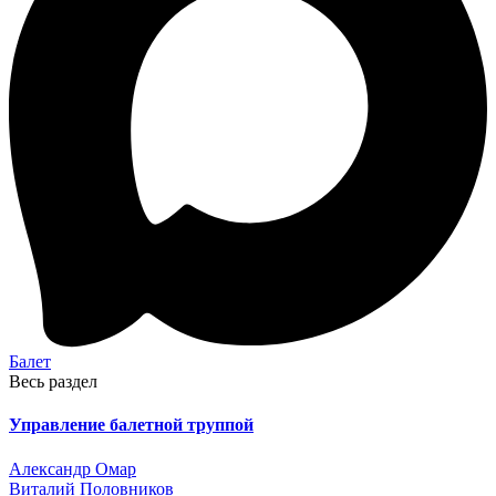
Балет
Весь раздел
Управление балетной труппой
Александр Омар
Виталий Половников