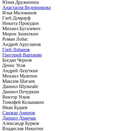
Юлия Дружинина
Анастасия Ведерникова
Илья Милованов
Глеб Думрауф
Никита Прокудин
Михаил Бугалевич
Мирон Захваткин
Роман Лобас
Андрей Арусланов
Глеб Лобанов
Григорий Вартанян
Богдан Чернов
Денис Усов
Андрей Лазуткин
Михаил Мазепин
Максим Шагаев
Даниил Шультайс
Даниил Печуркин
Виктор Усков
Тимофей Колышкин
Иван Будаев
Санжар Амиров
Даниил Дранчак
Александр Бурков
Владислав Никитин