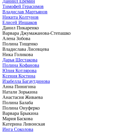
Даниил Еремин
Тимофей Герасимов
Владислав Мартьянов
Никита Колтунов
Елисей Иншаков
Данил Пикаренко
Варвара Джумажанова-Степашко
Алена Зобова
Полина Тищенко
Владислава Лисевцева
Ника Голикова
Дарья Шестакова
Полина Кофанова
Юлия Котлярова
Ксения Костина
Изабелла Багаутдинова
Анна Пинигина
Натали Зорькина
Анастасия Живаева
Полина Балаба
Полина Онуферко
Варвара Брыкина
Мария Баскова
Катерина Ливонская
Инга Соколова