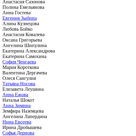
Анастасия Сазонова
Полина Емельянова
Анна Гостева
Евгения Зыбина
Алина Кузнецова
Любовь Бойко
Анастасия Ковалева
Оксана Григорьева
Ангелина Шипулина
Екатерина Александрова
Екатерина Самохина
София Ченгаева
Мария Короткова
Валентина Дергачева
Олеся Сангулия
Татьяна Носова
Елизавета Леушина
Анна Ежова
Наталья Шокот
Анна Зимина
Земфира Наземцева
Ангелина Лапердина
Нина Евсеева
Ирина Дробышева
Софья Дернова