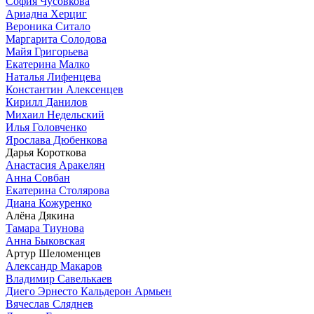
София Чусовкова
Ариадна Херциг
Вероника Ситало
Маргарита Солодова
Майя Григорьева
Екатерина Малко
Наталья Лифенцева
Константин Алексенцев
Кирилл Данилов
Михаил Недельский
Илья Головченко
Ярослава Дюбенкова
Дарья Короткова
Анастасия Аракелян
Анна Совбан
Екатерина Столярова
Диана Кожуренко
Алёна Дякина
Тамара Тиунова
Анна Быковская
Артур Шеломенцев
Александр Макаров
Владимир Савелькаев
Диего Эрнесто Кальдерон Армьен
Вячеслав Сляднев