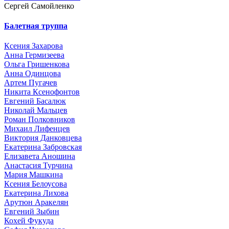
Сергей Самойленко
Балетная труппа
Ксения Захарова
Анна Гермизеева
Ольга Гришенкова
Анна Одинцова
Артем Пугачев
Никита Ксенофонтов
Евгений Басалюк
Николай Мальцев
Роман Полковников
Михаил Лифенцев
Виктория Данковцева
Екатерина Забровская
Елизавета Аношина
Анастасия Турчина
Мария Машкина
Ксения Белоусова
Екатерина Лихова
Арутюн Аракелян
Евгений Зыбин
Кохей Фукуда