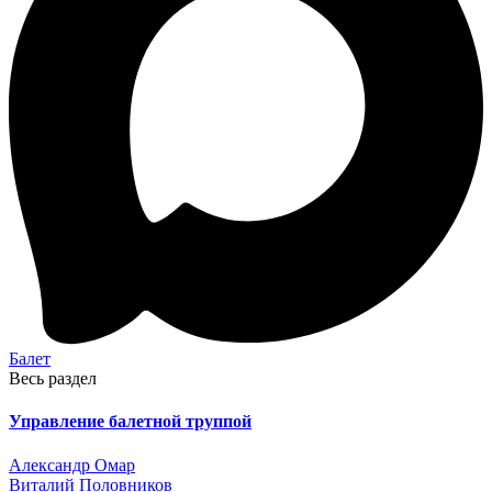
Балет
Весь раздел
Управление балетной труппой
Александр Омар
Виталий Половников