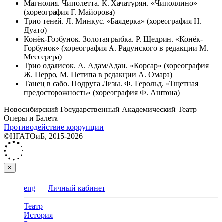
Магнолия. Чиполетта. К. Хачатурян. «Чиполлино»
(хореография Г. Майорова)
Трио теней. Л. Минкус. «Баядерка» (хореография Н.
Дуато)
Конёк-Горбунок. Золотая рыбка. Р. Щедрин. «Конёк-
Горбунок» (хореография А. Радунского в редакции М.
Мессерера)
Трио одалисок. А. Адам/Адан. «Корсар» (хореография
Ж. Перро, М. Петипа в редакции А. Омара)
Танец в сабо. Подруга Лизы. Ф. Герольд. «Тщетная
предосторожность» (хореография Ф. Аштона)
Новосибирский Государственный Академический Театр
Оперы и Балета
Противодействие коррупции
©НГАТОиБ, 2015-2026
×
eng
Личный кабинет
Театр
История