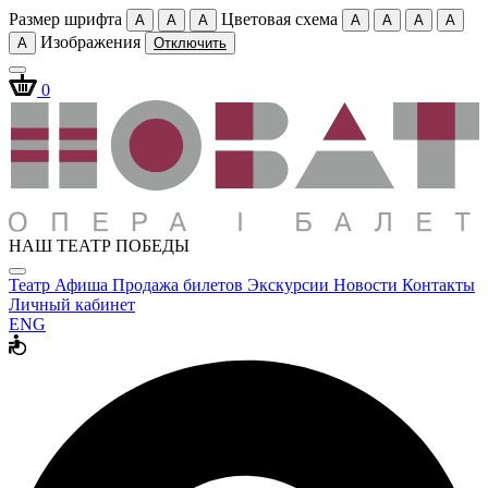
Размер шрифта
Цветовая схема
A
A
A
A
A
A
A
Изображения
A
Отключить
0
НАШ ТЕАТР ПОБЕДЫ
Театр
Афиша
Продажа билетов
Экскурсии
Новости
Контакты
Личный кабинет
ENG