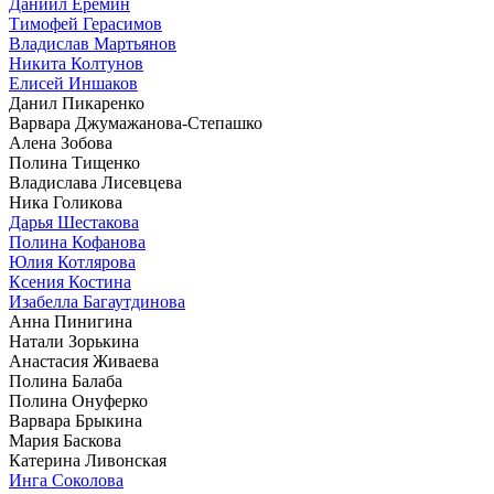
Даниил Еремин
Тимофей Герасимов
Владислав Мартьянов
Никита Колтунов
Елисей Иншаков
Данил Пикаренко
Варвара Джумажанова-Степашко
Алена Зобова
Полина Тищенко
Владислава Лисевцева
Ника Голикова
Дарья Шестакова
Полина Кофанова
Юлия Котлярова
Ксения Костина
Изабелла Багаутдинова
Анна Пинигина
Натали Зорькина
Анастасия Живаева
Полина Балаба
Полина Онуферко
Варвара Брыкина
Мария Баскова
Катерина Ливонская
Инга Соколова