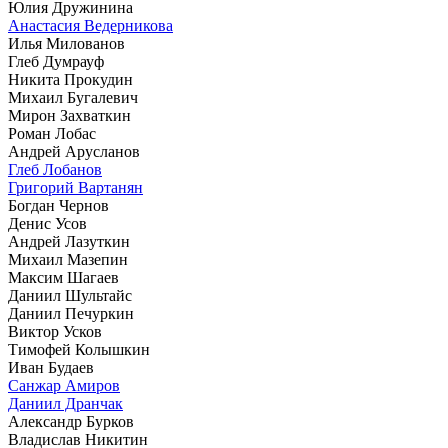
Юлия Дружинина
Анастасия Ведерникова
Илья Милованов
Глеб Думрауф
Никита Прокудин
Михаил Бугалевич
Мирон Захваткин
Роман Лобас
Андрей Арусланов
Глеб Лобанов
Григорий Вартанян
Богдан Чернов
Денис Усов
Андрей Лазуткин
Михаил Мазепин
Максим Шагаев
Даниил Шультайс
Даниил Печуркин
Виктор Усков
Тимофей Колышкин
Иван Будаев
Санжар Амиров
Даниил Дранчак
Александр Бурков
Владислав Никитин