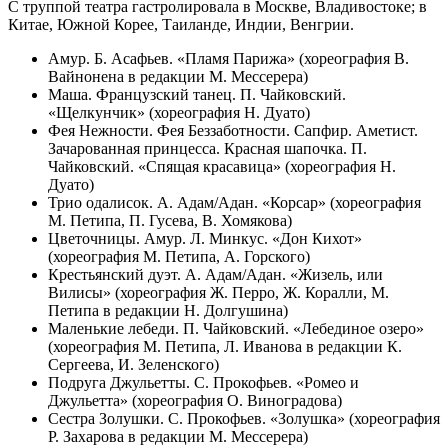
С труппой театра гастролировала в Москве, Владивостоке; в
Китае, Южной Корее, Таиланде, Индии, Венгрии.
Амур. Б. Асафьев. «Пламя Парижа» (хореография В.
Вайнонена в редакции М. Мессерера)
Маша. Французский танец. П. Чайковский.
«Щелкунчик» (хореография Н. Дуато)
Фея Нежности. Фея Беззаботности. Сапфир. Аметист.
Зачарованная принцесса. Красная шапочка. П.
Чайковский. «Спящая красавица» (хореография Н.
Дуато)
Трио одалисок. А. Адам/Адан. «Корсар» (хореография
М. Петипа, П. Гусева, В. Хомякова)
Цветочницы. Амур. Л. Минкус. «Дон Кихот»
(хореография М. Петипа, А. Горского)
Крестьянский дуэт. А. Адам/Адан. «Жизель, или
Вилисы» (хореография Ж. Перро, Ж. Коралли, М.
Петипа в редакции Н. Долгушина)
Маленькие лебеди. П. Чайковский. «Лебединое озеро»
(хореография М. Петипа, Л. Иванова в редакции К.
Сергеева, И. Зеленского)
Подруга Джульетты. С. Прокофьев. «Ромео и
Джульетта» (хореография О. Виноградова)
Сестра Золушки. С. Прокофьев. «Золушка» (хореография
Р. Захарова в редакции М. Мессерера)