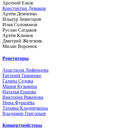
Арсений Ежов
Константин Демаков
Артём Демченко
Ильнур Зиянгиров
Илья Соломонов
Руслан Сагдаков
Артём Климов
Дмитрий Железняк
Милан Воронюк
Репетиторы
Анастасия Лифенцева
Евгений Гращенко
Галина Седова
Мария Кузьмина
Наталья Ершова
Виктория Ряженова
Нина Фуралёва
Татьяна Кладничкина
Владимир Григорьев
Концертмейстеры