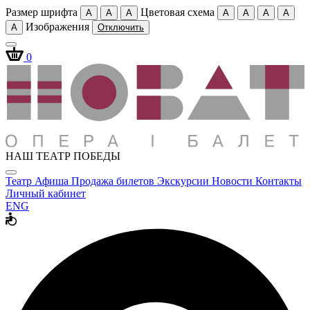
Размер шрифта
Цветовая схема
A
A
A
A
A
A
A
Изображения
A
Отключить
0
НАШ ТЕАТР ПОБЕДЫ
Театр
Афиша
Продажа билетов
Экскурсии
Новости
Контакты
Личный кабинет
ENG