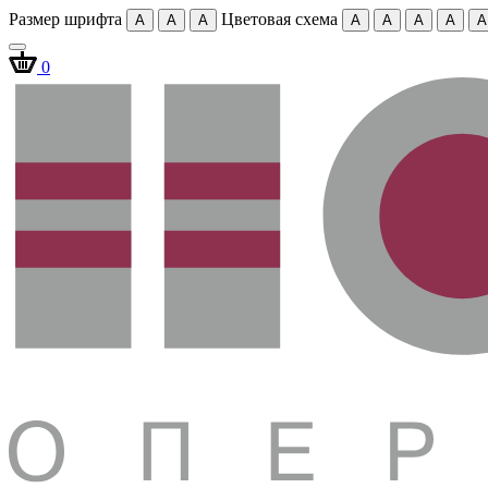
Размер шрифта
Цветовая схема
A
A
A
A
A
A
A
A
0