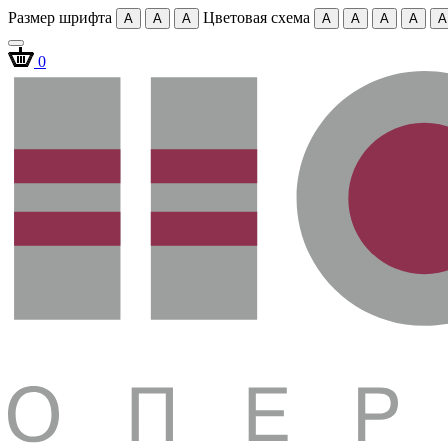
Размер шрифта
Цветовая схема
A
A
A
A
A
A
A
A
0