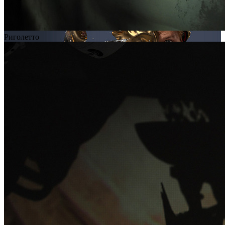
Риголетто