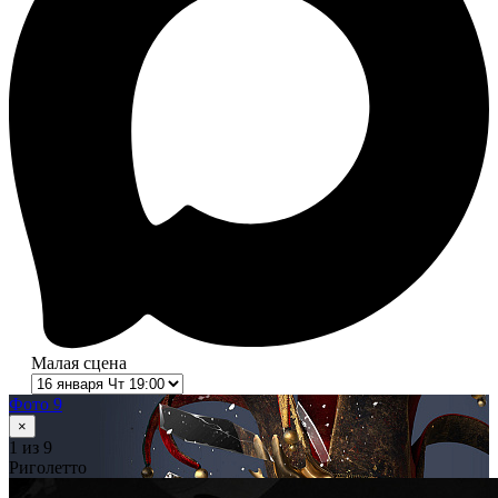
Малая сцена
Фото 9
×
1
из 9
Риголетто