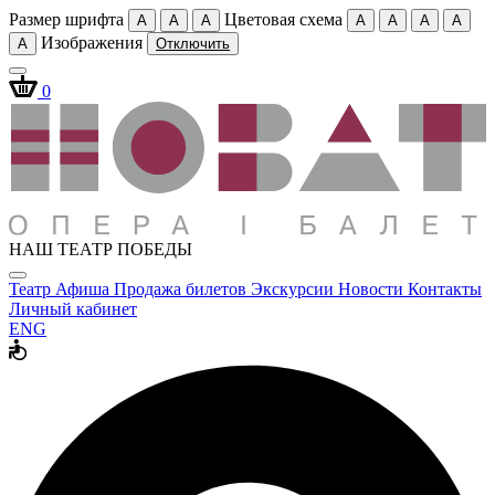
Размер шрифта
Цветовая схема
A
A
A
A
A
A
A
Изображения
A
Отключить
0
НАШ ТЕАТР ПОБЕДЫ
Театр
Афиша
Продажа билетов
Экскурсии
Новости
Контакты
Личный кабинет
ENG