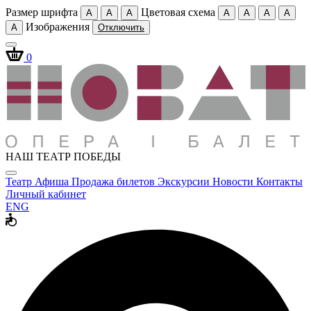
Размер шрифта
Цветовая схема
A
A
A
A
A
A
A
Изображения
A
Отключить
0
НАШ ТЕАТР ПОБЕДЫ
Театр
Афиша
Продажа билетов
Экскурсии
Новости
Контакты
Личный кабинет
ENG