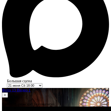
Большая сцена
Фото 13
Видео 1
×
1
из 13
Собор Парижской Богоматери