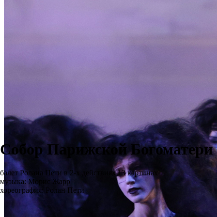
Собор Парижской Богоматери
балет Ролана Пети в 2-х действиях 13 картинах
музыка: Морис Жарр
хореография: Ролан Пети