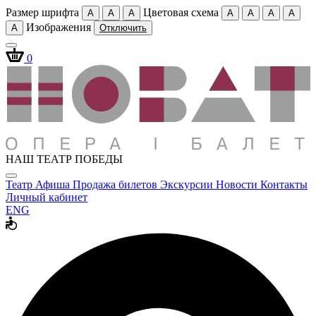
Размер шрифта
Цветовая схема
A
A
A
A
A
A
A
Изображения
A
Отключить
0
НАШ ТЕАТР ПОБЕДЫ
Театр
Афиша
Продажа билетов
Экскурсии
Новости
Контакты
Личный кабинет
ENG