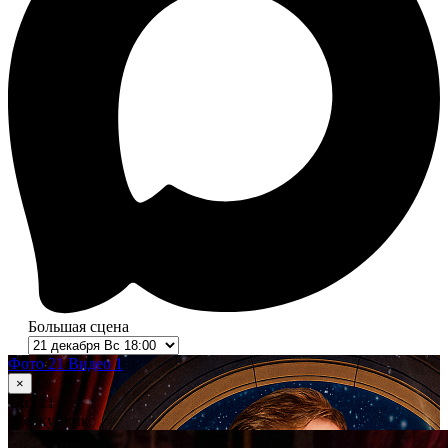
Большая сцена
Фото 21
Видео 1
×
1
из 21
Щелкунчик