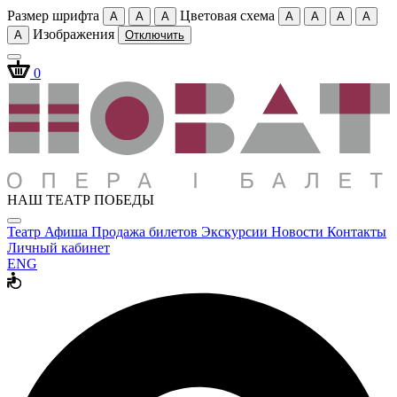
Размер шрифта
Цветовая схема
A
A
A
A
A
A
A
Изображения
A
Отключить
0
НАШ ТЕАТР ПОБЕДЫ
Театр
Афиша
Продажа билетов
Экскурсии
Новости
Контакты
Личный кабинет
ENG