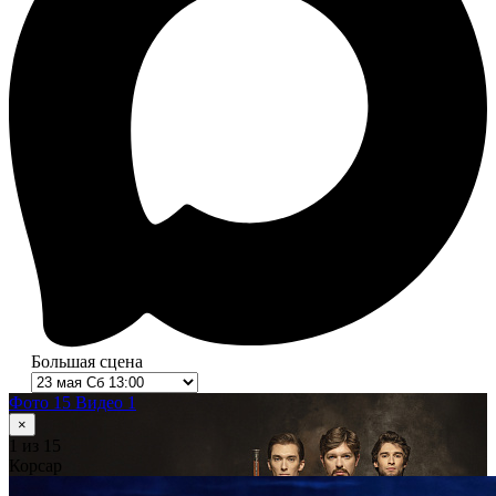
Большая сцена
Фото 15
Видео 1
×
1
из 15
Корсар