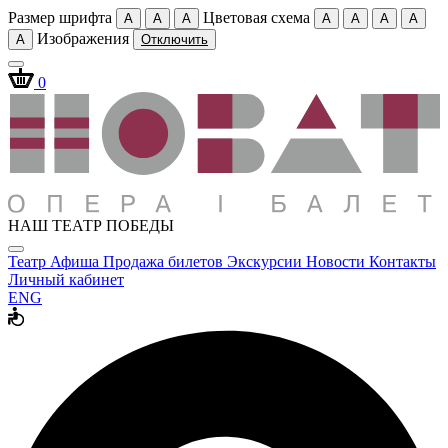
Размер шрифта
Цветовая схема
A
A
A
A
A
A
A
Изображения
A
Отключить
0
НАШ ТЕАТР ПОБЕДЫ
Театр
Афиша
Продажа билетов
Экскурсии
Новости
Контакты
Личный кабинет
ENG