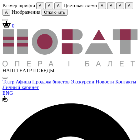
Размер шрифта
Цветовая схема
A
A
A
A
A
A
A
Изображения
A
Отключить
0
НАШ ТЕАТР ПОБЕДЫ
Театр
Афиша
Продажа билетов
Экскурсии
Новости
Контакты
Личный кабинет
ENG