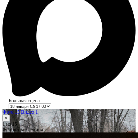
Большая сцена
Фото 15
Видео 1
×
1
из 15
Женщины Есенина