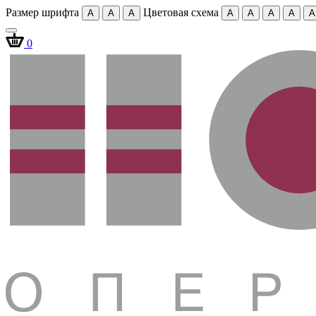
Размер шрифта
Цветовая схема
A
A
A
A
A
A
A
A
0