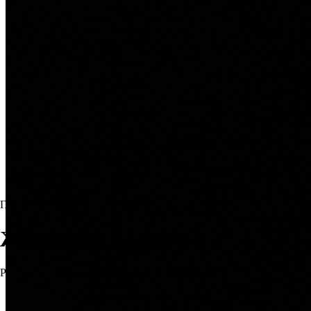
ГАСТРОЛИ МХАТА ГОРЬКОГО
Женщины Есенина
Режиссер-постановщик: Галина Полищук