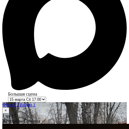
Большая сцена
Фото 15
Видео 1
×
1
из 15
Женщины Есенина