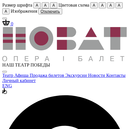
Размер шрифта
Цветовая схема
A
A
A
A
A
A
A
Изображения
A
Отключить
0
НАШ ТЕАТР ПОБЕДЫ
Театр
Афиша
Продажа билетов
Экскурсии
Новости
Контакты
Личный кабинет
ENG