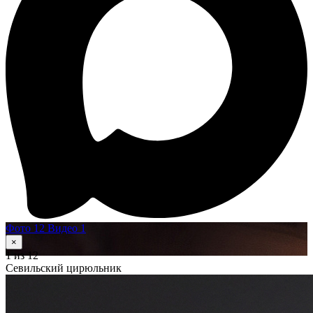
Фото 12
Видео 1
×
1
из 12
Севильский цирюльник