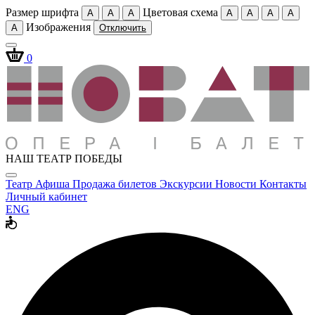
Размер шрифта
Цветовая схема
A
A
A
A
A
A
A
Изображения
A
Отключить
0
НАШ ТЕАТР ПОБЕДЫ
Театр
Афиша
Продажа билетов
Экскурсии
Новости
Контакты
Личный кабинет
ENG