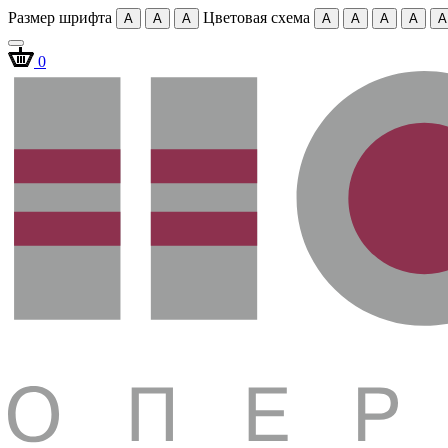
Размер шрифта
Цветовая схема
A
A
A
A
A
A
A
A
0