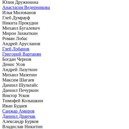
Юлия Дружинина
Анастасия Ведерникова
Илья Милованов
Глеб Думрауф
Никита Прокудин
Михаил Бугалевич
Мирон Захваткин
Роман Лобас
Андрей Арусланов
Глеб Лобанов
Григорий Вартанян
Богдан Чернов
Денис Усов
Андрей Лазуткин
Михаил Мазепин
Максим Шагаев
Даниил Шультайс
Даниил Печуркин
Виктор Усков
Тимофей Колышкин
Иван Будаев
Санжар Амиров
Даниил Дранчак
Александр Бурков
Владислав Никитин