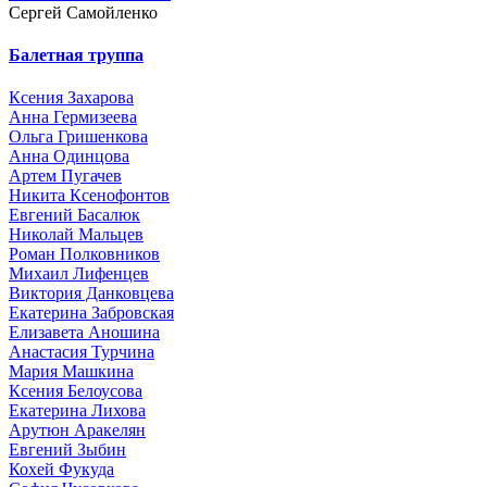
Сергей Самойленко
Балетная труппа
Ксения Захарова
Анна Гермизеева
Ольга Гришенкова
Анна Одинцова
Артем Пугачев
Никита Ксенофонтов
Евгений Басалюк
Николай Мальцев
Роман Полковников
Михаил Лифенцев
Виктория Данковцева
Екатерина Забровская
Елизавета Аношина
Анастасия Турчина
Мария Машкина
Ксения Белоусова
Екатерина Лихова
Арутюн Аракелян
Евгений Зыбин
Кохей Фукуда