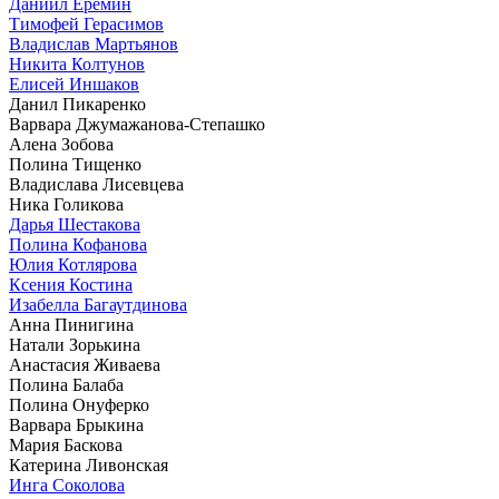
Даниил Еремин
Тимофей Герасимов
Владислав Мартьянов
Никита Колтунов
Елисей Иншаков
Данил Пикаренко
Варвара Джумажанова-Степашко
Алена Зобова
Полина Тищенко
Владислава Лисевцева
Ника Голикова
Дарья Шестакова
Полина Кофанова
Юлия Котлярова
Ксения Костина
Изабелла Багаутдинова
Анна Пинигина
Натали Зорькина
Анастасия Живаева
Полина Балаба
Полина Онуферко
Варвара Брыкина
Мария Баскова
Катерина Ливонская
Инга Соколова