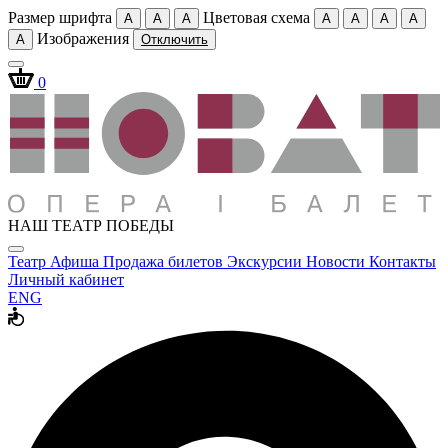
Размер шрифта
Цветовая схема
A
A
A
A
A
A
A
Изображения
A
Отключить
0
НАШ ТЕАТР ПОБЕДЫ
Театр
Афиша
Продажа билетов
Экскурсии
Новости
Контакты
Личный кабинет
ENG