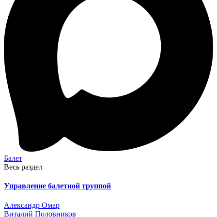
Балет
Весь раздел
Управление балетной труппой
Александр Омар
Виталий Половников