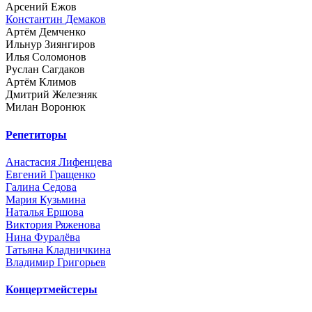
Арсений Ежов
Константин Демаков
Артём Демченко
Ильнур Зиянгиров
Илья Соломонов
Руслан Сагдаков
Артём Климов
Дмитрий Железняк
Милан Воронюк
Репетиторы
Анастасия Лифенцева
Евгений Гращенко
Галина Седова
Мария Кузьмина
Наталья Ершова
Виктория Ряженова
Нина Фуралёва
Татьяна Кладничкина
Владимир Григорьев
Концертмейстеры