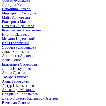
София Чусовкова
Ариадна Херциг
Вероника Ситало
Маргарита Солодова
Майя Григорьева
Екатерина Малко
Наталья Лифенцева
Константин Алексенцев
Кирилл Данилов
Михаил Недельский
Илья Головченко
Ярослава Дюбенкова
Дарья Короткова
Анастасия Аракелян
Анна Совбан
Екатерина Столярова
Диана Кожуренко
Алёна Дякина
Тамара Тиунова
Анна Быковская
Артур Шеломенцев
Александр Макаров
Владимир Савелькаев
Диего Эрнесто Кальдерон Армьен
Вячеслав Сляднев