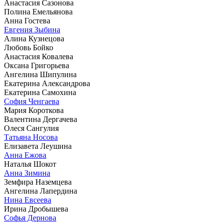
Анастасия Сазонова
Полина Емельянова
Анна Гостева
Евгения Зыбина
Алина Кузнецова
Любовь Бойко
Анастасия Ковалева
Оксана Григорьева
Ангелина Шипулина
Екатерина Александрова
Екатерина Самохина
София Ченгаева
Мария Короткова
Валентина Дергачева
Олеся Сангулия
Татьяна Носова
Елизавета Леушина
Анна Ежова
Наталья Шокот
Анна Зимина
Земфира Наземцева
Ангелина Лапердина
Нина Евсеева
Ирина Дробышева
Софья Дернова