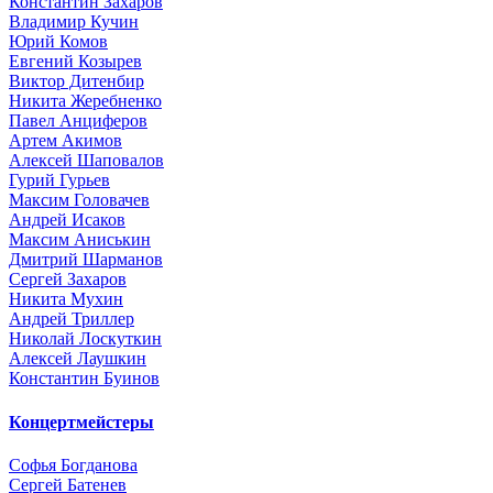
Константин Захаров
Владимир Кучин
Юрий Комов
Евгений Козырев
Виктор Дитенбир
Никита Жеребненко
Павел Анциферов
Артем Акимов
Алексей Шаповалов
Гурий Гурьев
Максим Головачев
Андрей Исаков
Максим Аниськин
Дмитрий Шарманов
Сергей Захаров
Никита Мухин
Андрей Триллер
Николай Лоскуткин
Алексей Лаушкин
Константин Буинов
Концертмейстеры
Софья Богданова
Сергей Батенев