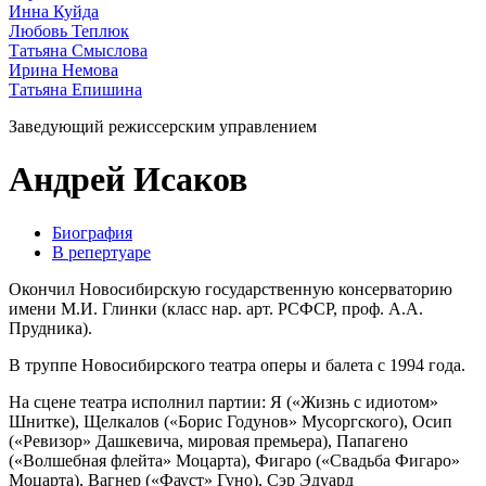
Инна Куйда
Любовь Теплюк
Татьяна Смыслова
Ирина Немова
Татьяна Епишина
Заведующий режиссерским управлением
Андрей Исаков
Биография
В репертуаре
Окончил Новосибирскую государственную консерваторию
имени М.И. Глинки (класс нар. арт. РСФСР, проф. А.А.
Прудника).
В труппе Новосибирского театра оперы и балета с 1994 года.
На сцене театра исполнил партии: Я («Жизнь с идиотом»
Шнитке), Щелкалов («Борис Годунов» Мусоргского), Осип
(«Ревизор» Дашкевича, мировая премьера), Папагено
(«Волшебная флейта» Моцарта), Фигаро («Свадьба Фигаро»
Моцарта), Вагнер («Фауст» Гуно), Сэр Эдуард