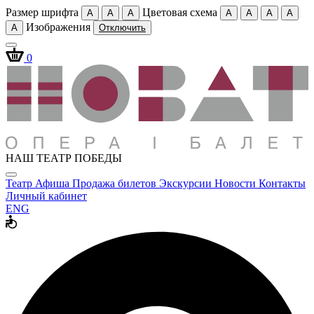
Размер шрифта
Цветовая схема
A
A
A
A
A
A
A
Изображения
A
Отключить
0
НАШ ТЕАТР ПОБЕДЫ
Театр
Афиша
Продажа билетов
Экскурсии
Новости
Контакты
Личный кабинет
ENG