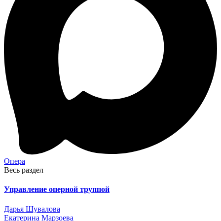
Опера
Весь раздел
Управление оперной труппой
Дарья Шувалова
Екатерина Марзоева