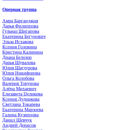
Оперная труппа
Амра Барганджия
Дарья Филиппова
Гульназ Шигапова
Екатерина Бегунович
Эльза Исхакова
Ксения Головина
Кристина Калинина
Диана Белозор
Дарья Шувалова
Юлия Шагдурова
Юлия Никифорова
Ольга Колобова
Валерия Торунова
Алёна Михаевич
Елизавета Целикова
Ксения Дудникова
Светлана Токарева
Екатерина Марзоева
Галина Кузнецова
Данил Шевчук
Андрей Денисов