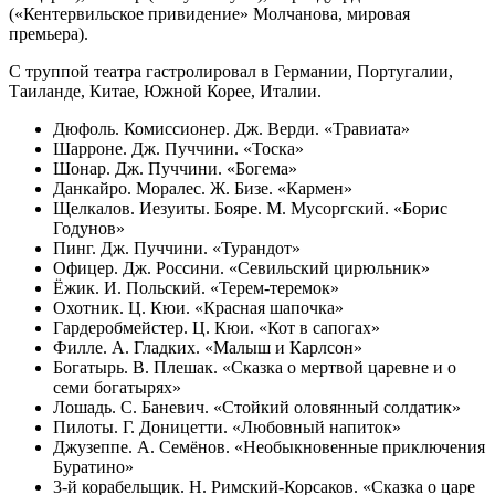
(«Кентервильское привидение» Молчанова, мировая
премьера).
С труппой театра гастролировал в Германии, Португалии,
Таиланде, Китае, Южной Корее, Италии.
Дюфоль. Комиссионер. Дж. Верди. «Травиата»
Шарроне. Дж. Пуччини. «Тоска»
Шонар. Дж. Пуччини. «Богема»
Данкайро. Моралес. Ж. Бизе. «Кармен»
Щелкалов. Иезуиты. Бояре. М. Мусоргский. «Борис
Годунов»
Пинг. Дж. Пуччини. «Турандот»
Офицер. Дж. Россини. «Севильский цирюльник»
Ёжик. И. Польский. «Терем-теремок»
Охотник. Ц. Кюи. «Красная шапочка»
Гардеробмейстер. Ц. Кюи. «Кот в сапогах»
Филле. А. Гладких. «Малыш и Карлсон»
Богатырь. В. Плешак. «Сказка о мертвой царевне и о
семи богатырях»
Лошадь. С. Баневич. «Стойкий оловянный солдатик»
Пилоты. Г. Доницетти. «Любовный напиток»
Джузеппе. А. Семёнов. «Необыкновенные приключения
Буратино»
3-й корабельщик. Н. Римский-Корсаков. «Сказка о царе