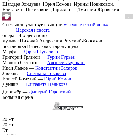
Шагдара Зондуева, Юрия Комова, Ирины Новиковой,
Елизаветы Целиковой, Дирижёр — Дмитрий Юровский
12+
Спектакль участвует в акции
«Студенческий день»
Царская невеста
опера в 4-х действиях
музыка: Николай Андреевич Римский-Корсаков
постановка Вячеслава Стародубцева
Марфа —
Дарья Шувалова
Григорий Грязной —
Гурий Гурьев
Малюта Скуратов —
Алексей Лаушкин
Иван Лыков —
Константин Захаров
Любаша —
Светлана Токарева
Елисей Бомелий —
Юрий Комов
Дуняша —
Елизавета Целикова
Дирижёр —
Дмитрий Юровский
Большая сцена
20
Чт
20
Чт
Чт