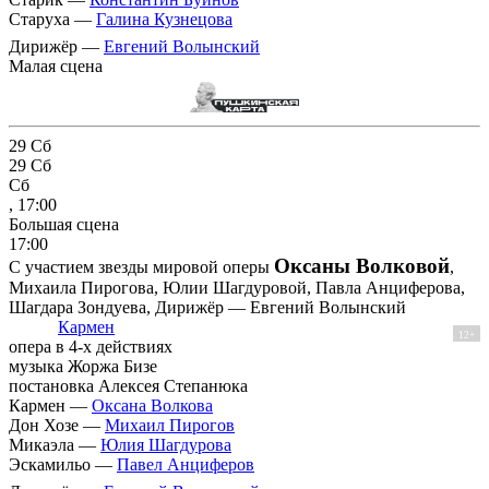
Старуха —
Галина Кузнецова
Дирижёр —
Евгений Волынский
Малая сцена
29
Сб
29
Сб
Сб
, 17:00
Большая сцена
17:00
Оксаны Волковой
С участием звезды мировой оперы
,
Михаила Пирогова, Юлии Шагдуровой, Павла Анциферова,
Шагдара Зондуева, Дирижёр — Евгений Волынский
Кармен
12+
опера в 4-х действиях
музыка Жоржа Бизе
постановка Алексея Степанюка
Кармен —
Оксана Волкова
Дон Хозе —
Михаил Пирогов
Микаэла —
Юлия Шагдурова
Эскамильо —
Павел Анциферов