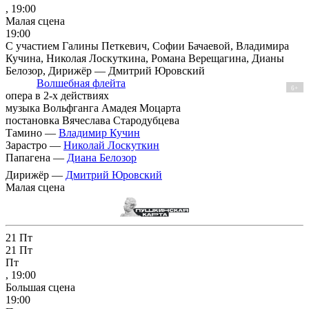
, 19:00
Малая сцена
19:00
С участием Галины Петкевич, Софии Бачаевой, Владимира
Кучина, Николая Лоскуткина, Романа Верещагина, Дианы
Белозор, Дирижёр — Дмитрий Юровский
Волшебная флейта
6+
опера в 2-х действиях
музыка Вольфганга Амадея Моцарта
постановка Вячеслава Стародубцева
Тамино —
Владимир Кучин
Зарастро —
Николай Лоскуткин
Папагена —
Диана Белозор
Дирижёр —
Дмитрий Юровский
Малая сцена
21
Пт
21
Пт
Пт
, 19:00
Большая сцена
19:00