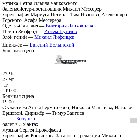
музыка Петра Ильича Чайковского
балетмейстер-постановщик Михаил Мессерер
хореография Мариуса Петипа, Льва Иванова, Александра
Горского, Асафа Мессерера
Одетта-Одиллия —
Виктория Данковцева
Принц Зигфрид —
Артем Пугачев
Злой гений —
Михаил Лифенцев
Дирижёр —
Евгений Волынский
Большая сцена
27
Чт
27
Чт
Чт
, 19:00
Большая сцена
19:00
С участием Анны Гермизеевой, Николая Мальцева, Натальи
Ершовой, Дирижёр — Тимур Зангиев
Золушка
6+
балет в 3-х актах
музыка Сергея Прокофьева
хореография Ростислава Захарова в редакции Михаила