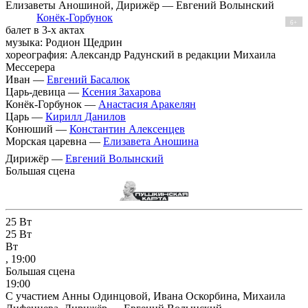
Елизаветы Аношиной, Дирижёр — Евгений Волынский
Конёк-Горбунок
6+
балет в 3-х актах
музыка: Родион Щедрин
хореография: Александр Радунский в редакции Михаила
Мессерера
Иван —
Евгений Басалюк
Царь-девица —
Ксения Захарова
Конёк-Горбунок —
Анастасия Аракелян
Царь —
Кирилл Данилов
Конюший —
Константин Алексенцев
Морская царевна —
Елизавета Аношина
Дирижёр —
Евгений Волынский
Большая сцена
25
Вт
25
Вт
Вт
, 19:00
Большая сцена
19:00
С участием Анны Одинцовой, Ивана Оскорбина, Михаила