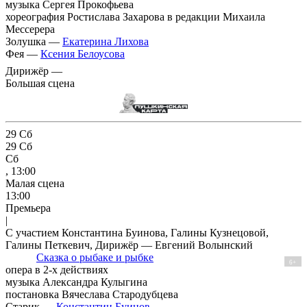
музыка Сергея Прокофьева
хореография Ростислава Захарова в редакции Михаила
Мессерера
Золушка —
Екатерина Лихова
Фея —
Ксения Белоусова
Дирижёр —
Большая сцена
29
Сб
29
Сб
Сб
, 13:00
Малая сцена
13:00
Премьера
|
С участием Константина Буинова, Галины Кузнецовой,
Галины Петкевич, Дирижёр — Евгений Волынский
Сказка о рыбаке и рыбке
6+
опера в 2-х действиях
музыка Александра Кулыгина
постановка Вячеслава Стародубцева
Старик —
Константин Буинов