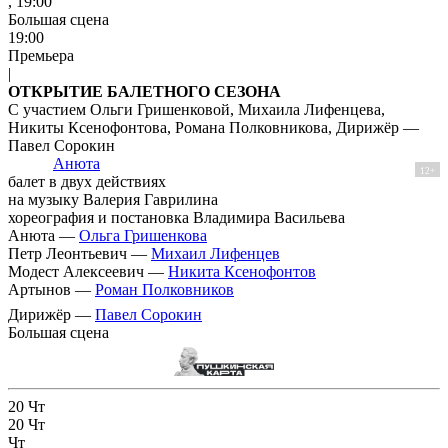
, 19:00
Большая сцена
19:00
Премьера
|
ОТКРЫТИЕ БАЛЕТНОГО СЕЗОНА
С участием Ольги Гришенковой, Михаила Лифенцева,
Никиты Ксенофонтова, Романа Полковникова, Дирижёр —
Павел Сорокин
Анюта
12+
балет в двух действиях
на музыку Валерия Гаврилина
хореография и постановка Владимира Васильева
Анюта —
Ольга Гришенкова
Петр Леонтьевич —
Михаил Лифенцев
Модест Алексеевич —
Никита Ксенофонтов
Артынов —
Роман Полковников
Дирижёр —
Павел Сорокин
Большая сцена
20
Чт
20
Чт
Чт