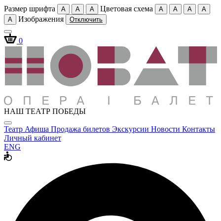
Размер шрифта
Цветовая схема
A
A
A
A
A
A
A
Изображения
A
Отключить
0
НАШ ТЕАТР ПОБЕДЫ
Театр
Афиша
Продажа билетов
Экскурсии
Новости
Контакты
Личный кабинет
ENG