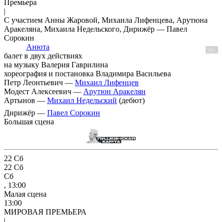
Премьера
|
С участием Анны Жаровой, Михаила Лифенцева, Арутюна
Аракеляна, Михаила Недельского, Дирижёр — Павел
Сорокин
Анюта
12+
балет в двух действиях
на музыку Валерия Гаврилина
хореография и постановка Владимира Васильева
Петр Леонтьевич —
Михаил Лифенцев
Модест Алексеевич —
Арутюн Аракелян
Артынов —
Михаил Недельский
(дебют)
Дирижёр —
Павел Сорокин
Большая сцена
22
Сб
22
Сб
Сб
, 13:00
Малая сцена
13:00
МИРОВАЯ ПРЕМЬЕРА
|