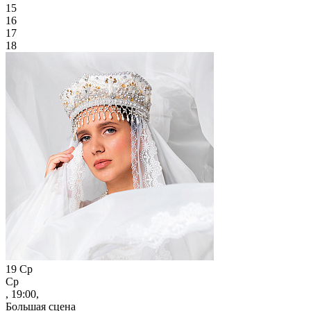
15
16
17
18
19
Ср
Ср
, 19:00,
Большая сцена