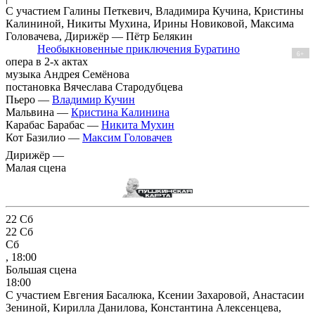
С участием Галины Петкевич, Владимира Кучина, Кристины
Калининой, Никиты Мухина, Ирины Новиковой, Максима
Головачева, Дирижёр — Пётр Белякин
Необыкновенные приключения Буратино
6+
опера в 2-х актах
музыка Андрея Семёнова
постановка Вячеслава Стародубцева
Пьеро —
Владимир Кучин
Мальвина —
Кристина Калинина
Карабас Барабас —
Никита Мухин
Кот Базилио —
Максим Головачев
Дирижёр —
Малая сцена
22
Сб
22
Сб
Сб
, 18:00
Большая сцена
18:00
С участием Евгения Басалюка, Ксении Захаровой, Анастасии
Зениной, Кирилла Данилова, Константина Алексенцева,