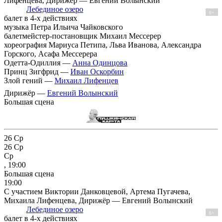
Лифенцева, Дирижёр — Евгений Волынский
Лебединое озеро
6+
балет в 4-х действиях
музыка Петра Ильича Чайковского
балетмейстер-постановщик Михаил Мессерер
хореография Мариуса Петипа, Льва Иванова, Александра
Горского, Асафа Мессерера
Одетта-Одиллия —
Анна Одинцова
Принц Зигфрид —
Иван Оскорбин
Злой гений —
Михаил Лифенцев
Дирижёр —
Евгений Волынский
Большая сцена
26
Ср
26
Ср
Ср
, 19:00
Большая сцена
19:00
С участием Виктории Данковцевой, Артема Пугачева,
Михаила Лифенцева, Дирижёр — Евгений Волынский
Лебединое озеро
6+
балет в 4-х действиях