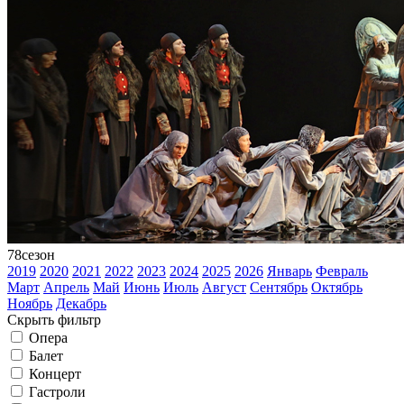
78
сезон
2019
2020
2021
2022
2023
2024
2025
2026
Январь
Февраль
Март
Апрель
Май
Июнь
Июль
Август
Сентябрь
Октябрь
Ноябрь
Декабрь
Скрыть фильтр
Опера
Балет
Концерт
Гастроли