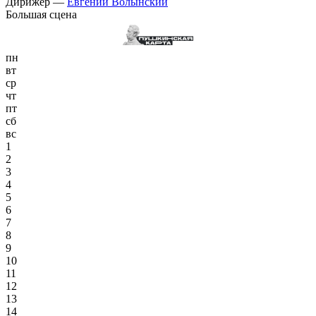
Дирижёр —
Евгений Волынский
Большая сцена
пн
вт
ср
чт
пт
сб
вс
1
2
3
4
5
6
7
8
9
10
11
12
13
14