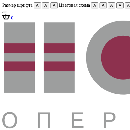
Размер шрифта
Цветовая схема
A
A
A
A
A
A
A
A
0