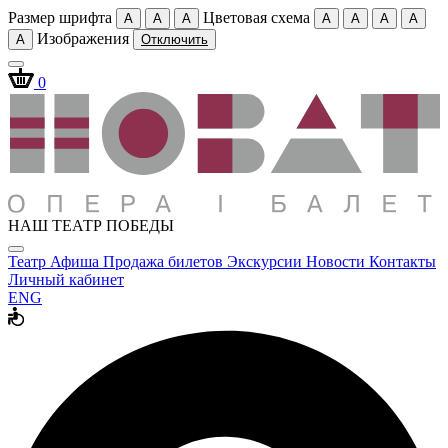
Размер шрифта
Цветовая схема
A
A
A
A
A
A
A
Изображения
A
Отключить
0
НАШ ТЕАТР ПОБЕДЫ
Театр
Афиша
Продажа билетов
Экскурсии
Новости
Контакты
Личный кабинет
ENG