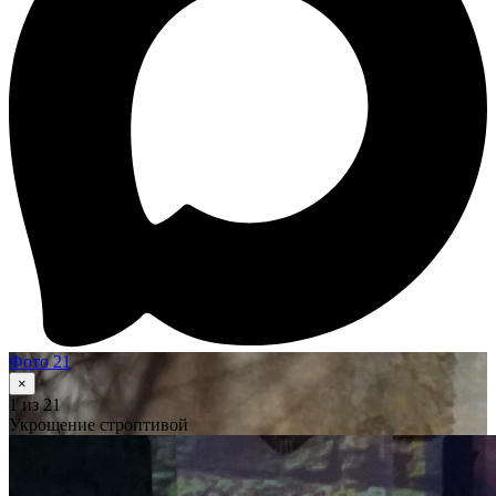
Фото 21
×
1
из 21
Укрощение строптивой