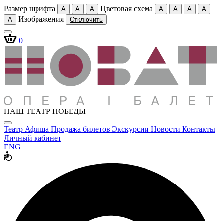
Размер шрифта
Цветовая схема
A
A
A
A
A
A
A
Изображения
A
Отключить
0
НАШ ТЕАТР ПОБЕДЫ
Театр
Афиша
Продажа билетов
Экскурсии
Новости
Контакты
Личный кабинет
ENG