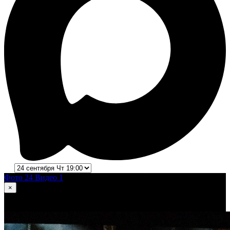
Фото 24
Видео 1
×
1
из 24
Ромео и Джульетта