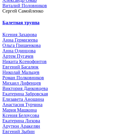
Александр Омар
Виталий Половников
Сергей Самойленко
Балетная труппа
Ксения Захарова
Анна Гермизеева
Ольга Гришенкова
Анна Одинцова
Артем Пугачев
Никита Ксенофонтов
Евгений Басалюк
Николай Мальцев
Роман Полковников
Михаил Лифенцев
Виктория Данковцева
Екатерина Забровская
Елизавета Аношина
Анастасия Турчина
Мария Машкина
Ксения Белоусова
Екатерина Лихова
Арутюн Аракелян
Евгений Зыбин