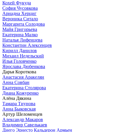
Кохей Фукуда
София Чусовкова
Ариадна Херциг
Вероника Ситало
Маргарита Солодова
Майя Григорьева
Екатерина Малко
Наталья Лифенцева
Константин Алексенцев
Кирилл Данилов
Михаил Недельский
Илья Головченко
Ярослава Дюбенкова
Дарья Короткова
Анастасия Аракелян
Анна Совбан
Екатерина Столярова
Диана Кожуренко
Алёна Дякина
Тамара Тиунова
Анна Быковская
Артур Шеломенцев
Александр Макаров
Владимир Савелькаев
Диего Эрнесто Кальдерон Армьен