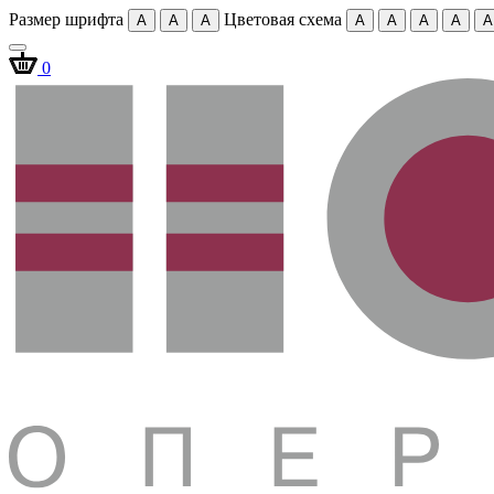
Размер шрифта
Цветовая схема
A
A
A
A
A
A
A
A
0