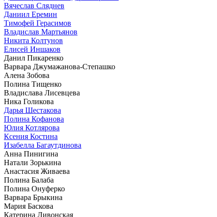
Вячеслав Сляднев
Даниил Еремин
Тимофей Герасимов
Владислав Мартьянов
Никита Колтунов
Елисей Иншаков
Данил Пикаренко
Варвара Джумажанова-Степашко
Алена Зобова
Полина Тищенко
Владислава Лисевцева
Ника Голикова
Дарья Шестакова
Полина Кофанова
Юлия Котлярова
Ксения Костина
Изабелла Багаутдинова
Анна Пинигина
Натали Зорькина
Анастасия Живаева
Полина Балаба
Полина Онуферко
Варвара Брыкина
Мария Баскова
Катерина Ливонская