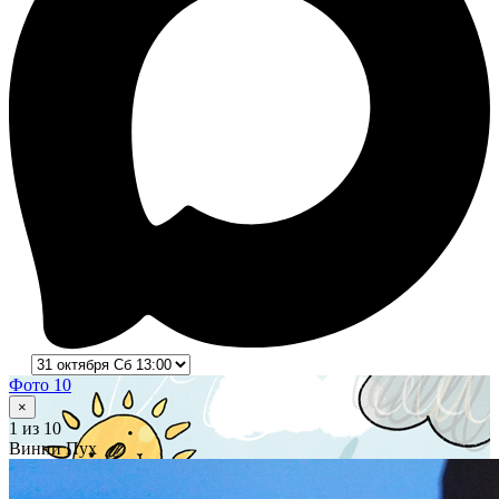
Фото 10
×
1
из 10
Винни Пух