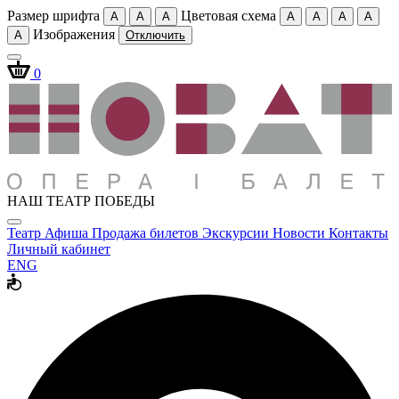
Размер шрифта
Цветовая схема
A
A
A
A
A
A
A
Изображения
A
Отключить
0
НАШ ТЕАТР ПОБЕДЫ
Театр
Афиша
Продажа билетов
Экскурсии
Новости
Контакты
Личный кабинет
ENG