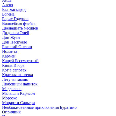
Аида
Алеко
Бал-маскарад
Богема
Борис Годунов
Волшебная флейта
Двенадцать месяцев
Дидона и Эней
Дон Жуан
Дон Паскуале
Евгений Онегин
Иоланта
Кармен
Кащей Бессмертный
Князь Игорь
Кот в сапогах
Красная шапочка
Летучая мышь
Любовный напиток
Маддалена
Малыш и Карлсон
Морозко
Моцарт и Сальери
Необыкновенные приключения Буратино
Опричник