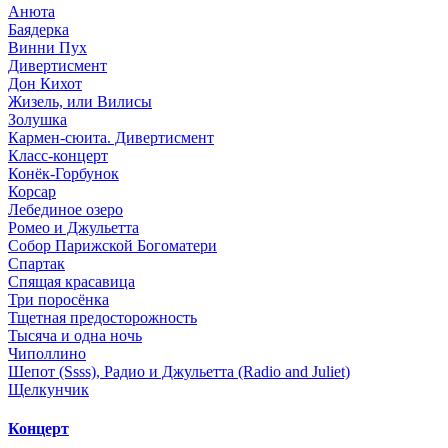
Анюта
Баядерка
Винни Пух
Дивертисмент
Дон Кихот
Жизель, или Вилисы
Золушка
Кармен-сюита. Дивертисмент
Класс-концерт
Конёк-Горбунок
Корсар
Лебединое озеро
Ромео и Джульетта
Собор Парижской Богоматери
Спартак
Спящая красавица
Три поросёнка
Тщетная предосторожность
Тысяча и одна ночь
Чиполлино
Шепот (Ssss), Радио и Джульетта (Radio and Juliet)
Щелкунчик
Концерт