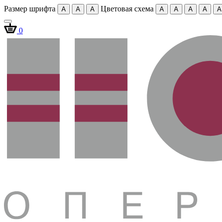
Размер шрифта
Цветовая схема
A
A
A
A
A
A
A
A
0