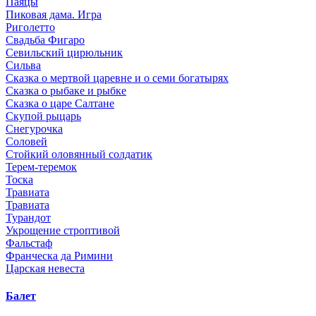
Паяцы
Пиковая дама. Игра
Риголетто
Свадьба Фигаро
Севильский цирюльник
Сильва
Сказка о мертвой царевне и о семи богатырях
Сказка о рыбаке и рыбке
Сказка о царе Салтане
Скупой рыцарь
Снегурочка
Соловей
Стойкий оловянный солдатик
Терем-теремок
Тоска
Травиата
Травиата
Турандот
Укрощение строптивой
Фальстаф
Франческа да Римини
Царская невеста
Балет