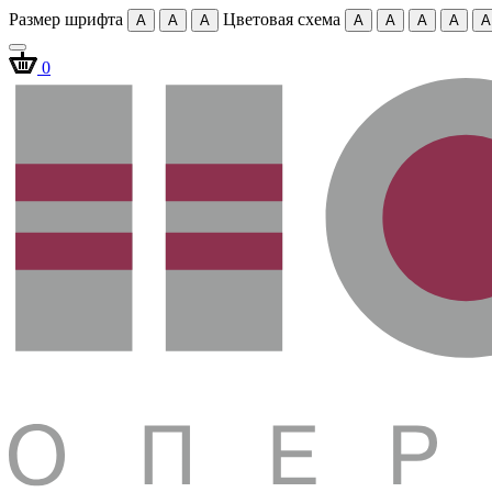
Размер шрифта
Цветовая схема
A
A
A
A
A
A
A
A
0