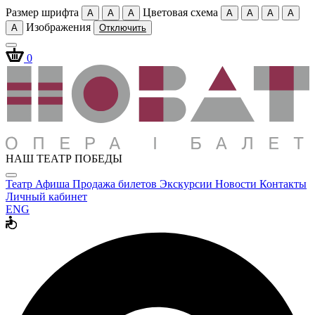
Размер шрифта
Цветовая схема
A
A
A
A
A
A
A
Изображения
A
Отключить
0
НАШ ТЕАТР ПОБЕДЫ
Театр
Афиша
Продажа билетов
Экскурсии
Новости
Контакты
Личный кабинет
ENG