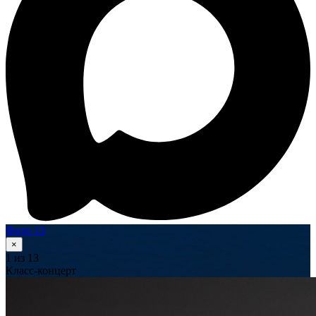
Фото 13
×
1
из 13
Класс-концерт