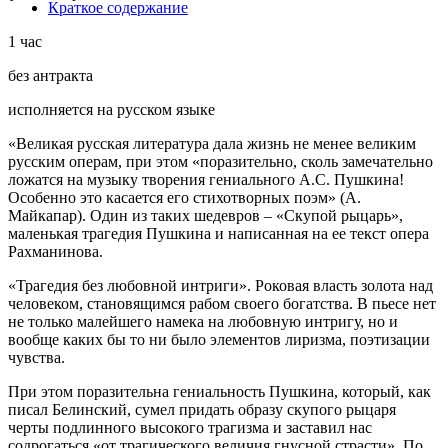
Краткое содержание
1 час
без антракта
исполняется на русском языке
«Великая русская литература дала жизнь не менее великим
русским операм, при этом «поразительно, сколь замечательно
ложатся на музыку творения гениального А.С. Пушкина!
Особенно это касается его стихотворных поэм» (А.
Майкапар). Один из таких шедевров – «Скупой рыцарь»,
маленькая трагедия Пушкина и написанная на ее текст опера
Рахманинова.
«Трагедия без любовной интриги». Роковая власть золота над
человеком, становящимся рабом своего богатства. В пьесе нет
не только малейшего намека на любовную интригу, но и
вообще каких бы то ни было элементов лиризма, поэтизации
чувства.
При этом поразительна гениальность Пушкина, который, как
писал Белинский, сумел придать образу скупого рыцаря
черты подлинного высокого трагизма и заставил нас
содрогаться «от трагического величия гнусной страсти». По