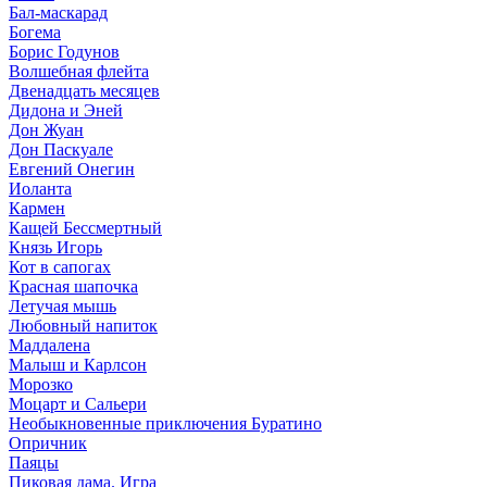
Бал-маскарад
Богема
Борис Годунов
Волшебная флейта
Двенадцать месяцев
Дидона и Эней
Дон Жуан
Дон Паскуале
Евгений Онегин
Иоланта
Кармен
Кащей Бессмертный
Князь Игорь
Кот в сапогах
Красная шапочка
Летучая мышь
Любовный напиток
Маддалена
Малыш и Карлсон
Морозко
Моцарт и Сальери
Необыкновенные приключения Буратино
Опричник
Паяцы
Пиковая дама. Игра