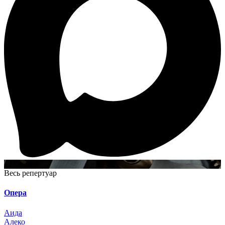
12+
Весь репертуар
Опера
Аида
Алеко