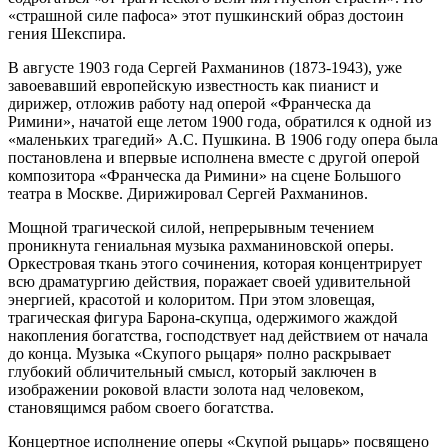
«страшной силе пафоса» этот пушкинский образ достоин
гения Шекспира.
В августе 1903 года Сергей Рахманинов (1873-1943), уже
завоевавший европейскую известность как пианист и
дирижер, отложив работу над оперой «Франческа да
Римини», начатой еще летом 1900 года, обратился к одной из
«маленьких трагедий» А.С. Пушкина. В 1906 году опера была
постановлена и впервые исполнена вместе с другой оперой
композитора «Франческа да Римини» на сцене Большого
театра в Москве. Дирижировал Сергей Рахманинов.
Мощной трагической силой, непрерывным течением
проникнута гениальная музыка рахманиновской оперы.
Оркестровая ткань этого сочинения, которая концентрирует
всю драматургию действия, поражает своей удивительной
энергией, красотой и колоритом. При этом зловещая,
трагическая фигура Барона-скупца, одержимого жаждой
накопления богатства, господствует над действием от начала
до конца. Музыка «Скупого рыцаря» полно раскрывает
глубокий обличительный смысл, который заключен в
изображении роковой власти золота над человеком,
становящимся рабом своего богатства.
Концертное исполнение оперы «Скупой рыцарь» посвящено