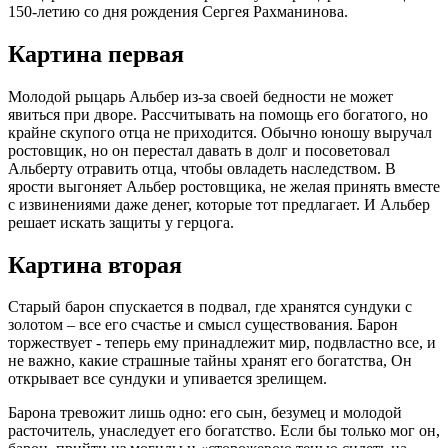
150-летию со дня рождения Сергея Рахманинова.
Картина первая
Молодой рыцарь Альбер из-за своей бедности не может
явиться при дворе. Рассчитывать на помощь его богатого, но
крайне скупого отца не приходится. Обычно юношу выручал
ростовщик, но он перестал давать в долг и посоветовал
Альберту отравить отца, чтобы овладеть наследством. В
ярости выгоняет Альбер ростовщика, не желая принять вместе
с извинениями даже денег, которые тот предлагает. И Альбер
решает искать защиты у герцога.
Картина вторая
Старый барон спускается в подвал, где хранятся сундуки с
золотом – все его счастье и смысл существования. Барон
торжествует - теперь ему принадлежит мир, подвластно все, и
не важно, какие страшные тайны хранят его богатства, Он
открывает все сундуки и упивается зрелищем.
Барона тревожит лишь одно: его сын, безумец и молодой
расточитель, унаследует его богатство. Если бы только мог он,