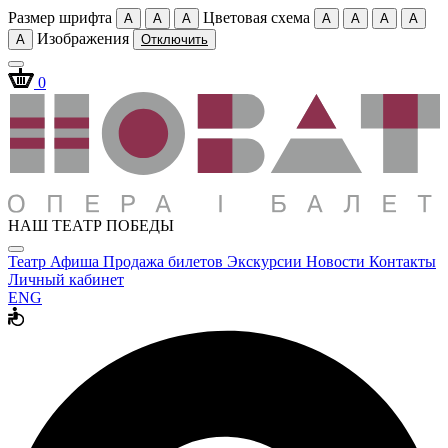
Размер шрифта
Цветовая схема
A
A
A
A
A
A
A
Изображения
A
Отключить
0
НАШ ТЕАТР ПОБЕДЫ
Театр
Афиша
Продажа билетов
Экскурсии
Новости
Контакты
Личный кабинет
ENG