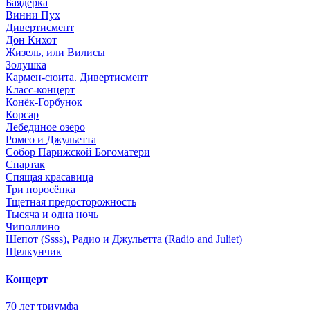
Баядерка
Винни Пух
Дивертисмент
Дон Кихот
Жизель, или Вилисы
Золушка
Кармен-сюита. Дивертисмент
Класс-концерт
Конёк-Горбунок
Корсар
Лебединое озеро
Ромео и Джульетта
Собор Парижской Богоматери
Спартак
Спящая красавица
Три поросёнка
Тщетная предосторожность
Тысяча и одна ночь
Чиполлино
Шепот (Ssss), Радио и Джульетта (Radio and Juliet)
Щелкунчик
Концерт
70 лет триумфа