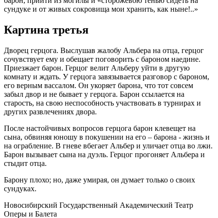
барон, прийти из могилы и «сторожевою тенью сидеть на
сундуке и от живых сокровища мои хранить, как ныне!..»
Картина третья
Дворец герцога. Выслушав жалобу Альбера на отца, герцог
сочувствует ему и обещает поговорить с бароном наедине.
Приезжает барон. Герцог велит Альберу уйти в другую
комнату и ждать. У герцога завязывается разговор с бароном,
его верным вассалом. Он укоряет барона, что тот совсем
забыл двор и не бывает у герцога. Барон ссылается на
старость, на свою неспособность участвовать в турнирах и
других развлечениях двора.
После настойчивых вопросов герцога барон клевещет на
сына, обвиняя юношу в покушении на его – барона - жизнь и
на ограбление. В гневе вбегает Альбер и уличает отца во лжи.
Барон вызывает сына на дуэль. Герцог прогоняет Альбера и
стыдит отца.
Барону плохо; но, даже умирая, он думает только о своих
сундуках.
Новосибирский Государственный Академический Театр
Оперы и Балета