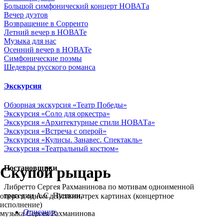
Большой симфонический концерт НОВАТа
Вечер дуэтов
Возвращение в Сорренто
Летний вечер в НОВАТе
Музыка для нас
Осенний вечер в НОВАТе
Симфонические поэмы
Шедевры русского романса
Экскурсия
Обзорная экскурсия «Театр Победы»
Экскурсия «Cоло для оркестра»
Экскурсия «Архитектурные стили НОВАТа»
Экскурсия «Встреча с оперой»
Экскурсия «Кулисы. Занавес. Спектакль»
Экскурсия «Театральный костюм»
Постановщики
Скупой рыцарь
Либретто Сергея Рахманинова по мотивам одноименной
трагедии А.С. Пушкина
опера в одном действии, трех картинах (концертное
исполнение)
Описание
музыка Сергея Рахманинова