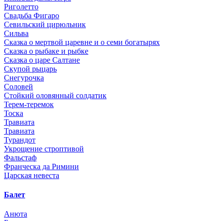
Риголетто
Свадьба Фигаро
Севильский цирюльник
Сильва
Сказка о мертвой царевне и о семи богатырях
Сказка о рыбаке и рыбке
Сказка о царе Салтане
Скупой рыцарь
Снегурочка
Соловей
Стойкий оловянный солдатик
Терем-теремок
Тоска
Травиата
Травиата
Турандот
Укрощение строптивой
Фальстаф
Франческа да Римини
Царская невеста
Балет
Анюта