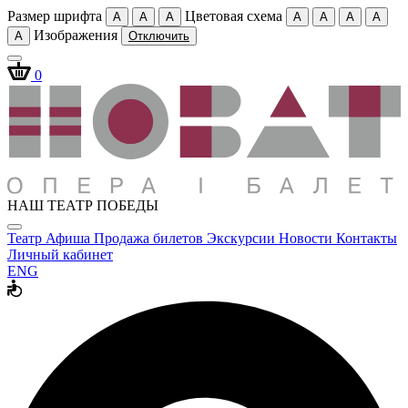
Размер шрифта
Цветовая схема
A
A
A
A
A
A
A
Изображения
A
Отключить
0
НАШ ТЕАТР ПОБЕДЫ
Театр
Афиша
Продажа билетов
Экскурсии
Новости
Контакты
Личный кабинет
ENG