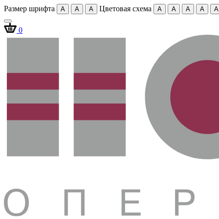
Размер шрифта
Цветовая схема
A
A
A
A
A
A
A
A
0