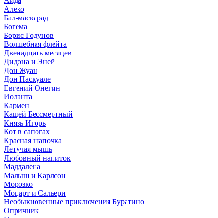
Аида
Алеко
Бал-маскарад
Богема
Борис Годунов
Волшебная флейта
Двенадцать месяцев
Дидона и Эней
Дон Жуан
Дон Паскуале
Евгений Онегин
Иоланта
Кармен
Кащей Бессмертный
Князь Игорь
Кот в сапогах
Красная шапочка
Летучая мышь
Любовный напиток
Маддалена
Малыш и Карлсон
Морозко
Моцарт и Сальери
Необыкновенные приключения Буратино
Опричник