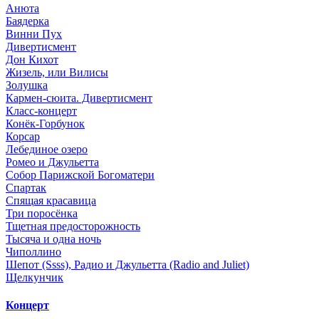
Анюта
Баядерка
Винни Пух
Дивертисмент
Дон Кихот
Жизель, или Вилисы
Золушка
Кармен-сюита. Дивертисмент
Класс-концерт
Конёк-Горбунок
Корсар
Лебединое озеро
Ромео и Джульетта
Собор Парижской Богоматери
Спартак
Спящая красавица
Три поросёнка
Тщетная предосторожность
Тысяча и одна ночь
Чиполлино
Шепот (Ssss), Радио и Джульетта (Radio and Juliet)
Щелкунчик
Концерт