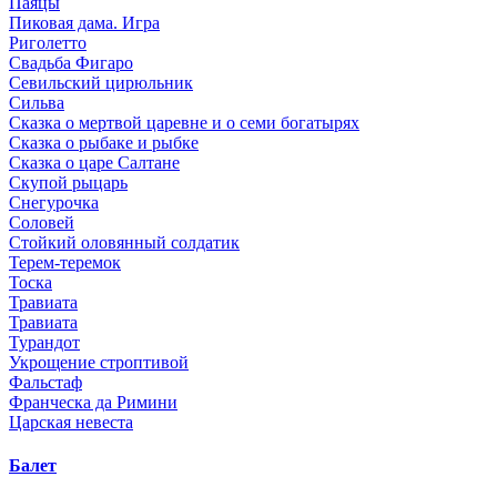
Паяцы
Пиковая дама. Игра
Риголетто
Свадьба Фигаро
Севильский цирюльник
Сильва
Сказка о мертвой царевне и о семи богатырях
Сказка о рыбаке и рыбке
Сказка о царе Салтане
Скупой рыцарь
Снегурочка
Соловей
Стойкий оловянный солдатик
Терем-теремок
Тоска
Травиата
Травиата
Турандот
Укрощение строптивой
Фальстаф
Франческа да Римини
Царская невеста
Балет