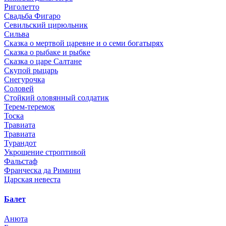
Риголетто
Свадьба Фигаро
Севильский цирюльник
Сильва
Сказка о мертвой царевне и о семи богатырях
Сказка о рыбаке и рыбке
Сказка о царе Салтане
Скупой рыцарь
Снегурочка
Соловей
Стойкий оловянный солдатик
Терем-теремок
Тоска
Травиата
Травиата
Турандот
Укрощение строптивой
Фальстаф
Франческа да Римини
Царская невеста
Балет
Анюта