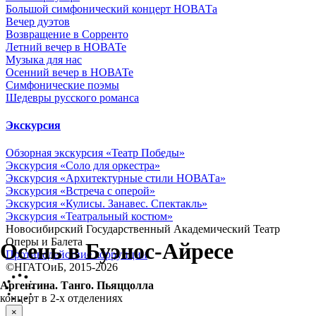
Большой симфонический концерт НОВАТа
Вечер дуэтов
Возвращение в Сорренто
Летний вечер в НОВАТе
Музыка для нас
Осенний вечер в НОВАТе
Симфонические поэмы
Шедевры русского романса
Экскурсия
Обзорная экскурсия «Театр Победы»
Экскурсия «Cоло для оркестра»
Экскурсия «Архитектурные стили НОВАТа»
Экскурсия «Встреча с оперой»
Экскурсия «Кулисы. Занавес. Спектакль»
Экскурсия «Театральный костюм»
Новосибирский Государственный Академический Театр
Оперы и Балета
Осень в Буэнос-Айресе
Противодействие коррупции
©НГАТОиБ, 2015-2026
Аргентина. Танго. Пьяццолла
концерт в 2-х отделениях
×