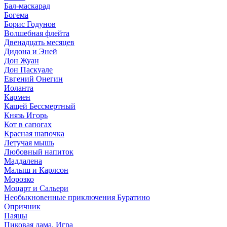
Бал-маскарад
Богема
Борис Годунов
Волшебная флейта
Двенадцать месяцев
Дидона и Эней
Дон Жуан
Дон Паскуале
Евгений Онегин
Иоланта
Кармен
Кащей Бессмертный
Князь Игорь
Кот в сапогах
Красная шапочка
Летучая мышь
Любовный напиток
Маддалена
Малыш и Карлсон
Морозко
Моцарт и Сальери
Необыкновенные приключения Буратино
Опричник
Паяцы
Пиковая дама. Игра