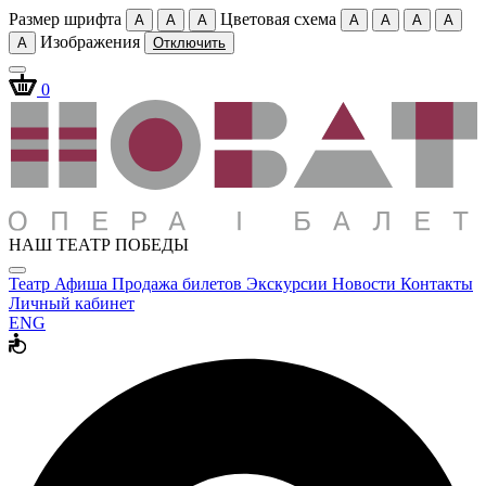
Размер шрифта
Цветовая схема
A
A
A
A
A
A
A
Изображения
A
Отключить
0
НАШ ТЕАТР ПОБЕДЫ
Театр
Афиша
Продажа билетов
Экскурсии
Новости
Контакты
Личный кабинет
ENG