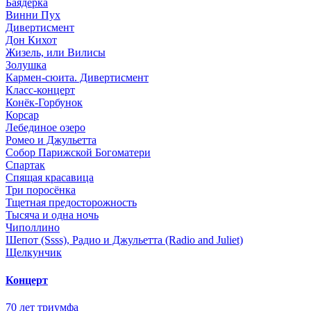
Баядерка
Винни Пух
Дивертисмент
Дон Кихот
Жизель, или Вилисы
Золушка
Кармен-сюита. Дивертисмент
Класс-концерт
Конёк-Горбунок
Корсар
Лебединое озеро
Ромео и Джульетта
Собор Парижской Богоматери
Спартак
Спящая красавица
Три поросёнка
Тщетная предосторожность
Тысяча и одна ночь
Чиполлино
Шепот (Ssss), Радио и Джульетта (Radio and Juliet)
Щелкунчик
Концерт
70 лет триумфа