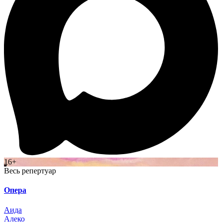
16+
Весь репертуар
Опера
Аида
Алеко