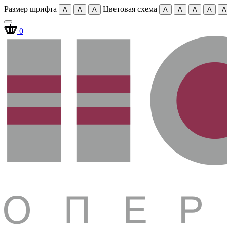
Размер шрифта
Цветовая схема
A
A
A
A
A
A
A
A
0