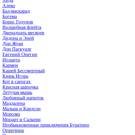
Аида
Алеко
Бал-маскарад
Богема
Борис Годунов
Волшебная флейта
Двенадцать месяцев
Дидона и Эней
Дон Жуан
Дон Паскуале
Евгений Онегин
Иоланта
Кармен
Кащей Бессмертный
Князь Игорь
Кот в сапогах
Красная шапочка
Летучая мышь
Любовный напиток
Маддалена
Малыш и Карлсон
Морозко
Моцарт и Сальери
Необыкновенные приключения Буратино
Опричник