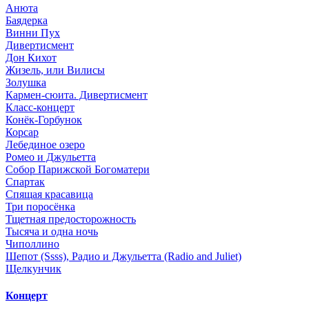
Анюта
Баядерка
Винни Пух
Дивертисмент
Дон Кихот
Жизель, или Вилисы
Золушка
Кармен-сюита. Дивертисмент
Класс-концерт
Конёк-Горбунок
Корсар
Лебединое озеро
Ромео и Джульетта
Собор Парижской Богоматери
Спартак
Спящая красавица
Три поросёнка
Тщетная предосторожность
Тысяча и одна ночь
Чиполлино
Шепот (Ssss), Радио и Джульетта (Radio and Juliet)
Щелкунчик
Концерт