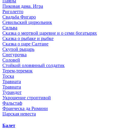
Паяцы
Пиковая дама. Игра
Риголетто
Свадьба Фигаро
Севильский цирюльник
Сильва
Сказка о мертвой царевне и о семи богатырях
Сказка о рыбаке и рыбке
Сказка о царе Салтане
Скупой рыцарь
Снегурочка
Соловей
Стойкий оловянный солдатик
Терем-теремок
Тоска
Травиата
Травиата
Турандот
Укрощение строптивой
Фальстаф
Франческа да Римини
Царская невеста
Балет