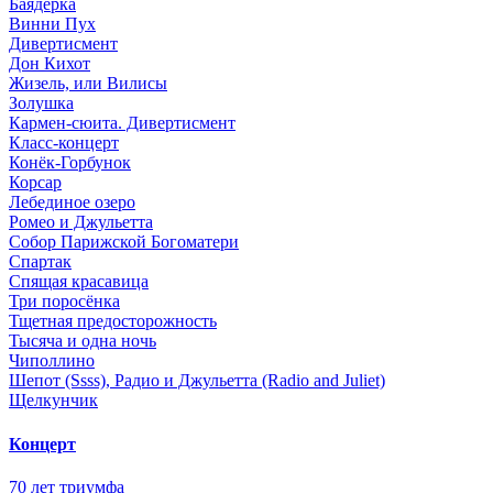
Баядерка
Винни Пух
Дивертисмент
Дон Кихот
Жизель, или Вилисы
Золушка
Кармен-сюита. Дивертисмент
Класс-концерт
Конёк-Горбунок
Корсар
Лебединое озеро
Ромео и Джульетта
Собор Парижской Богоматери
Спартак
Спящая красавица
Три поросёнка
Тщетная предосторожность
Тысяча и одна ночь
Чиполлино
Шепот (Ssss), Радио и Джульетта (Radio and Juliet)
Щелкунчик
Концерт
70 лет триумфа