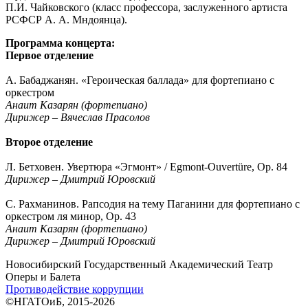
П.И. Чайковского (класс профессора, заслуженного артиста
РСФСР А. А. Мндоянца).
Программа концерта:
Первое отделение
А. Бабаджанян. «Героическая баллада» для фортепиано с
оркестром
Анаит Казарян (фортепиано)
Дирижер – Вячеслав Прасолов
Второе отделение
Л. Бетховен. Увертюра «Эгмонт» / Egmont-Ouvertüre, Op. 84
Дирижер – Дмитрий Юровский
С. Рахманинов. Рапсодия на тему Паганини для фортепиано с
оркестром ля минор, Op. 43
Анаит Казарян (фортепиано)
Дирижер – Дмитрий Юровский
Новосибирский Государственный Академический Театр
Оперы и Балета
Противодействие коррупции
©НГАТОиБ, 2015-2026