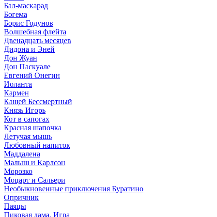
Бал-маскарад
Богема
Борис Годунов
Волшебная флейта
Двенадцать месяцев
Дидона и Эней
Дон Жуан
Дон Паскуале
Евгений Онегин
Иоланта
Кармен
Кащей Бессмертный
Князь Игорь
Кот в сапогах
Красная шапочка
Летучая мышь
Любовный напиток
Маддалена
Малыш и Карлсон
Морозко
Моцарт и Сальери
Необыкновенные приключения Буратино
Опричник
Паяцы
Пиковая дама. Игра