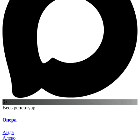
6+
Весь репертуар
Опера
Аида
Алеко