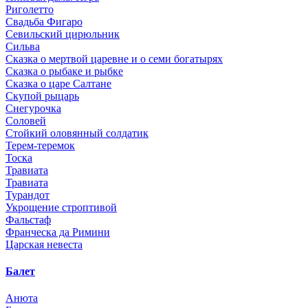
Риголетто
Свадьба Фигаро
Севильский цирюльник
Сильва
Сказка о мертвой царевне и о семи богатырях
Сказка о рыбаке и рыбке
Сказка о царе Салтане
Скупой рыцарь
Снегурочка
Соловей
Стойкий оловянный солдатик
Терем-теремок
Тоска
Травиата
Травиата
Турандот
Укрощение строптивой
Фальстаф
Франческа да Римини
Царская невеста
Балет
Анюта