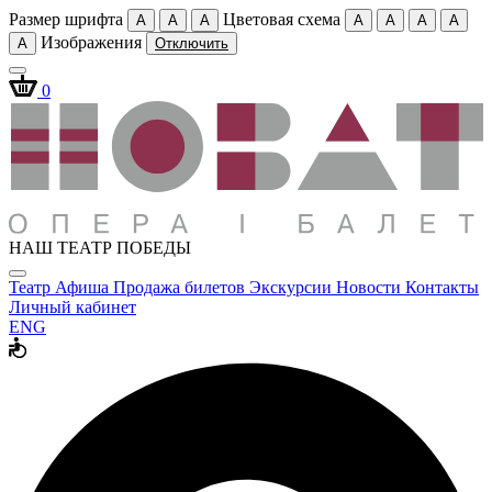
Размер шрифта
Цветовая схема
A
A
A
A
A
A
A
Изображения
A
Отключить
0
НАШ ТЕАТР ПОБЕДЫ
Театр
Афиша
Продажа билетов
Экскурсии
Новости
Контакты
Личный кабинет
ENG