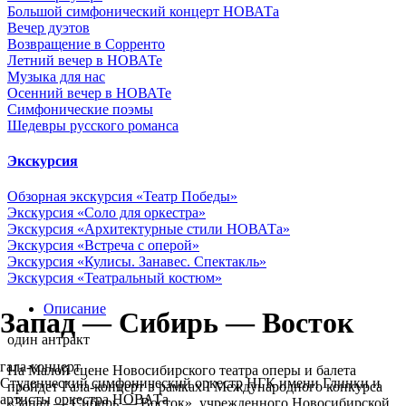
Большой симфонический концерт НОВАТа
Вечер дуэтов
Возвращение в Сорренто
Летний вечер в НОВАТе
Музыка для нас
Осенний вечер в НОВАТе
Симфонические поэмы
Шедевры русского романса
Экскурсия
Обзорная экскурсия «Театр Победы»
Экскурсия «Cоло для оркестра»
Экскурсия «Архитектурные стили НОВАТа»
Экскурсия «Встреча с оперой»
Экскурсия «Кулисы. Занавес. Спектакль»
Экскурсия «Театральный костюм»
Описание
Запад — Сибирь — Восток
один антракт
гала-концерт
На Малой сцене Новосибирского театра оперы и балета
Студенческий симфонический оркестр НГК имени Глинки и
пройдет Гала-концерт в рамках I Международного конкурса
артисты оркестра НОВАТа
«Запад — Сибирь — Восток», учрежденного Новосибирской