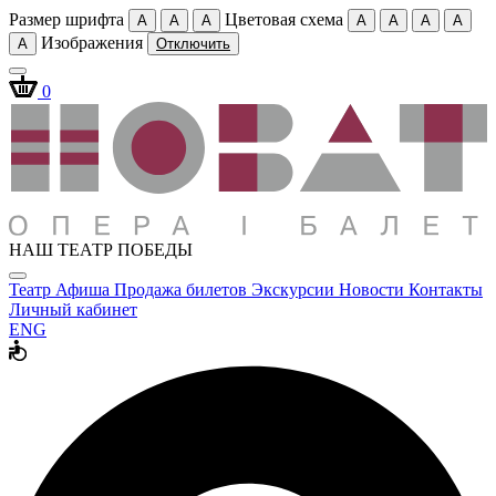
Размер шрифта
Цветовая схема
A
A
A
A
A
A
A
Изображения
A
Отключить
0
НАШ ТЕАТР ПОБЕДЫ
Театр
Афиша
Продажа билетов
Экскурсии
Новости
Контакты
Личный кабинет
ENG