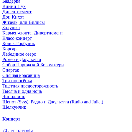
Баядерка
Винни Пух
Дивертисмент
Дон Кихот
Жизель, или Вилисы
Золушка
Кармен-сюита. Дивертисмент
Класс-концерт
Конёк-Горбунок
Корсар
Лебединое озеро
Ромео и Джульетта
Собор Парижской Богоматери
Спартак
Спящая красавица
Три поросёнка
Тщетная предосторожность
Тысяча и одна ночь
Чиполлино
Шепот (Ssss), Радио и Джульетта (Radio and Juliet)
Щелкунчик
Концерт
70 лет триумфа