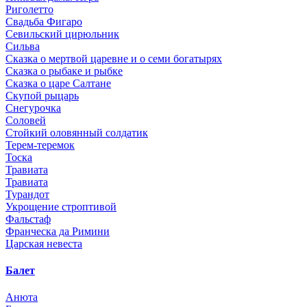
Риголетто
Свадьба Фигаро
Севильский цирюльник
Сильва
Сказка о мертвой царевне и о семи богатырях
Сказка о рыбаке и рыбке
Сказка о царе Салтане
Скупой рыцарь
Снегурочка
Соловей
Стойкий оловянный солдатик
Терем-теремок
Тоска
Травиата
Травиата
Турандот
Укрощение строптивой
Фальстаф
Франческа да Римини
Царская невеста
Балет
Анюта