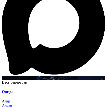
6+
Весь репертуар
Опера
Аида
Алеко