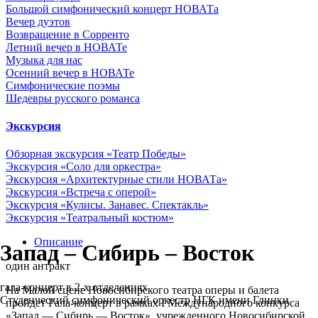
Большой симфонический концерт НОВАТа
Вечер дуэтов
Возвращение в Сорренто
Летний вечер в НОВАТе
Музыка для нас
Осенний вечер в НОВАТе
Симфонические поэмы
Шедевры русского романса
Экскурсия
Обзорная экскурсия «Театр Победы»
Экскурсия «Cоло для оркестра»
Экскурсия «Архитектурные стили НОВАТа»
Экскурсия «Встреча с оперой»
Экскурсия «Кулисы. Занавес. Спектакль»
Экскурсия «Театральный костюм»
Описание
Запад – Сибирь – Восток
один антракт
гала-концерт в 2-х отделениях
На Малой сцене Новосибирского театра оперы и балета
Студенческий симфонический оркестр НГК имени Глинки
пройдет Гала-концерт в рамках I Международного конкурса
«Запад — Сибирь — Восток», учрежденного Новосибирской