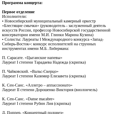
Программа концерта:
Первое отделение
Исполнители:
• Новосибирский муниципальный камерный оркестр
«Блестящие смычки» (руководитель - заслуженный деятель
искусств России, профессор Новосибирской государственной
консерватории имени М.И. Глинки Марина Кузина)
• Солисты: Лауреаты I Международного конкурса «Запад-
Сибирь-Восток»: конкурс исполнителей на струнных
инструментах имени М.Б. Либермана:
П. Сарасате. «Цыганские напевы»
Лауреат I степени Тарадаева Надежда (скрипка)
П. Чайковский. «Вальс-Скерцо»
Лауреат I степени Казимир Елизавета (скрипка)
К. Сен-Санс. «Аллегро – аппассионато»
Лауреат II степени Дорошенко Виктория (виолончель)
К. Сен-Санс. «Danse macabre»
Лауреат I степени Рубин Лия (скрипка)
Д. Поппер. «Концертный полонез»