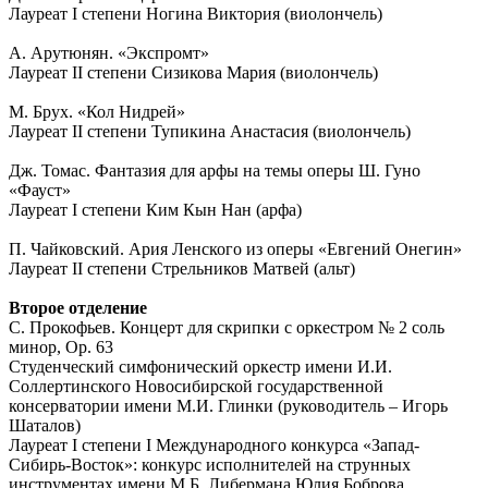
Лауреат I степени Ногина Виктория (виолончель)
А. Арутюнян. «Экспромт»
Лауреат II степени Сизикова Мария (виолончель)
М. Брух. «Кол Нидрей»
Лауреат II степени Тупикина Анастасия (виолончель)
Дж. Томас. Фантазия для арфы на темы оперы Ш. Гуно
«Фауст»
Лауреат I степени Ким Кын Нан (арфа)
П. Чайковский. Ария Ленского из оперы «Евгений Онегин»
Лауреат II степени Стрельников Матвей (альт)
Второе отделение
С. Прокофьев. Концерт для скрипки с оркестром № 2 соль
минор, Ор. 63
Студенческий симфонический оркестр имени И.И.
Соллертинского Новосибирской государственной
консерватории имени М.И. Глинки (руководитель – Игорь
Шаталов)
Лауреат I степени I Международного конкурса «Запад-
Сибирь-Восток»: конкурс исполнителей на струнных
инструментах имени М.Б. Либермана Юлия Боброва