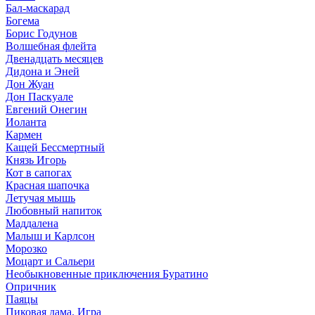
Бал-маскарад
Богема
Борис Годунов
Волшебная флейта
Двенадцать месяцев
Дидона и Эней
Дон Жуан
Дон Паскуале
Евгений Онегин
Иоланта
Кармен
Кащей Бессмертный
Князь Игорь
Кот в сапогах
Красная шапочка
Летучая мышь
Любовный напиток
Маддалена
Малыш и Карлсон
Морозко
Моцарт и Сальери
Необыкновенные приключения Буратино
Опричник
Паяцы
Пиковая дама. Игра